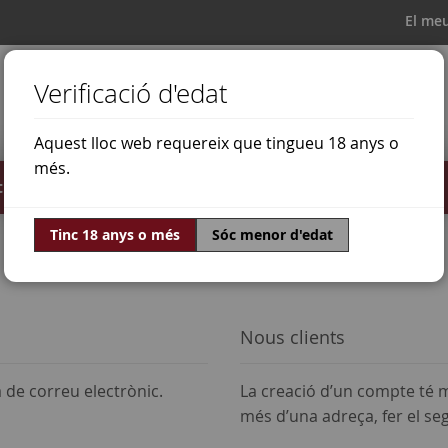
El me
Verificació d'edat
Aquest lloc web requereix que tingueu 18 anys o
més.
il·lats
Ofertes
Món del vi
Tinc 18 anys o més
Sóc menor d'edat
Nous clients
a de correu electrònic.
La creació d’un compte té m
més d’una adreça, fer el s