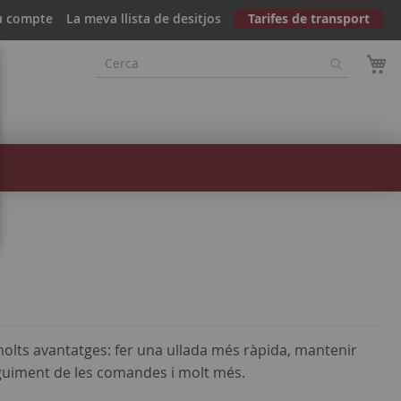
u compte
La meva llista de desitjos
Tarifes de transport
olts avantatges: fer una ullada més ràpida, mantenir
eguiment de les comandes i molt més.