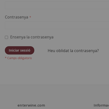
Contrasenya
Ensenya la contrasenya
Iniciar sessió
Heu oblidat la contrasenya?
enterwine.com
Informa