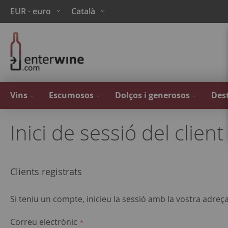
Skip
Moneda
Language
EUR - euro
Català
to
Content
Vins
Escumosos
Dolços i generosos
Dest
Inici de sessió del client
Clients registrats
Si teniu un compte, inicieu la sessió amb la vostra adreç
Correu electrònic