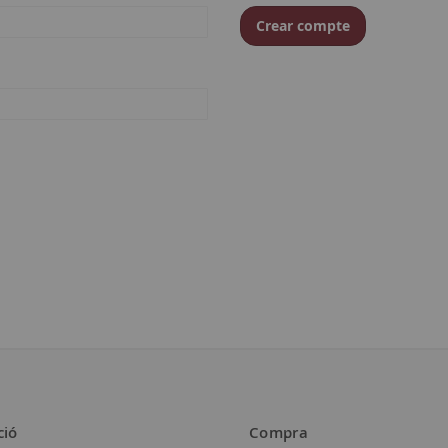
Crear compte
ció
Compra