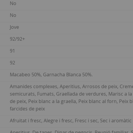
No
No
Jove
92/92+
91
92
Macabeo 50%, Garnacha Blanca 50%.
Amanides complexes, Aperitius, Arrosos de peix, Crem
semicurats, Fumats, Graellada de verdures, Marisc a la 
de peix, Peix blanc a la graella, Peix blanc al forn, Pei
farcides de peix
Afruitat i fresc, Alegre i fresc, Fresc i sec, Sec i aromàtic
Aperitius, De tapes, Dinar de negocis, Reunió familiar,