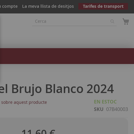
u compte
La meva llista de desitjos
Tarifes de transport
l Brujo Blanco 2024
EN ESTOC
r sobre aquest producte
SKU
07B40003
11,60 €