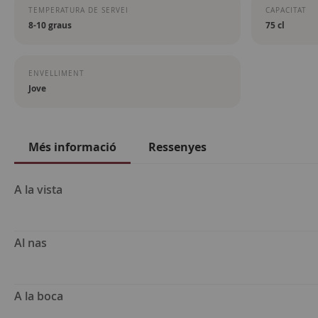
TEMPERATURA DE SERVEI
CAPACITAT
8-10 graus
75 cl
ENVELLIMENT
Jove
Més informació
Ressenyes
Més
A la vista
informació
Al nas
A la boca