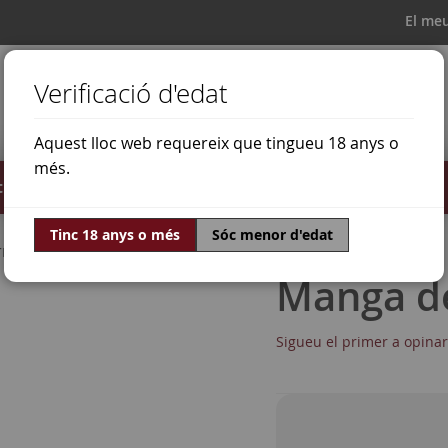
El me
Verificació d'edat
Aquest lloc web requereix que tingueu 18 anys o
més.
il·lats
Ofertes
Món del vi
Tinc 18 anys o més
Sóc menor d'edat
natxa Blanca
Manga de
Sigueu el primer a opina