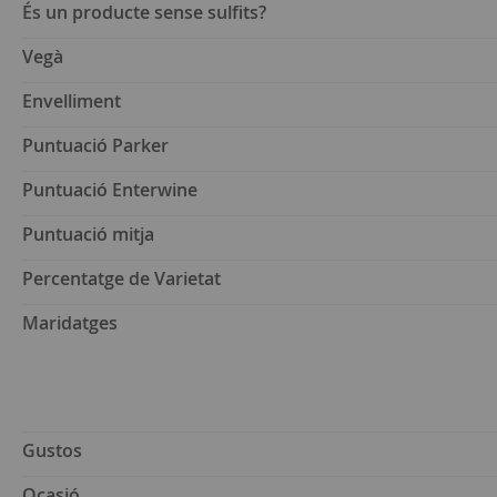
És un producte sense sulfits?
Vegà
Envelliment
Puntuació Parker
Puntuació Enterwine
Puntuació mitja
Percentatge de Varietat
Maridatges
Gustos
Ocasió