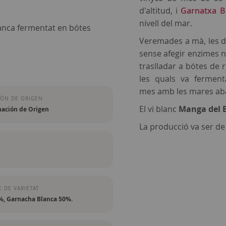
d'altitud, i
Garnatxa B
nivell del mar.
lanca fermentat en bótes
Veremades a mà, les du
sense afegir enzimes n
traslladar a bótes de 
les quals va fermen
mes amb les mares aban
ÓN DE ORIGEN
El vi blanc
Manga del B
ación de Origen
La producció va ser de
 DE VARIETAT
, Garnacha Blanca 50%.