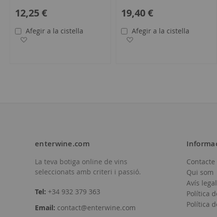
12,25 €
19,40 €
Afegir a la cistella
Afegir a la cistella
Afegir a la llista de desitjos
Afegir a la llista de desit
enterwine.com
Informa
La teva botiga online de vins
Contacte
seleccionats amb criteri i passió.
Qui som
Avís legal
Tel:
+34 932 379 363
Política d
Política 
Email:
contact@enterwine.com