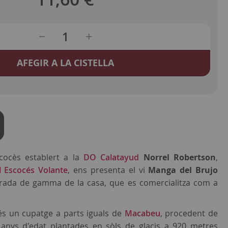
AFEGIR A LA CISTELLA
cocès establert a la
DO Calatayud
Norrel Robertson
,
l Escocés Volante
, ens presenta el vi
Manga del Brujo
ntrada de gamma de la casa, que es comercialitza com a
s un cupatge a parts iguals de
Macabeu
, procedent de
anys d'edat plantades en sòls de glacis a 920 metres