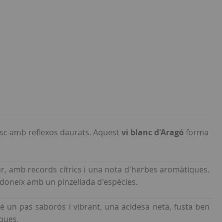
osc amb reflexos daurats. Aquest
vi blanc d'Aragó
forma
r, amb records cítrics i una nota d'herbes aromàtiques.
doneix amb un pinzellada d'espècies.
é un pas saborós i vibrant, una acidesa neta, fusta ben
eques.