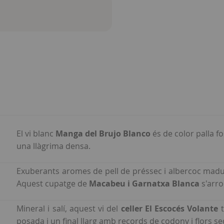
El vi blanc
Manga del Brujo Blanco
és de color palla f
una llàgrima densa.
Exuberants aromes de pell de préssec i albercoc madu
Aquest cupatge de
Macabeu i Garnatxa Blanca
s'arro
Mineral i salí, aquest vi del
celler El Escocés Volante
t
posada i un final llarg amb records de codony i flors s