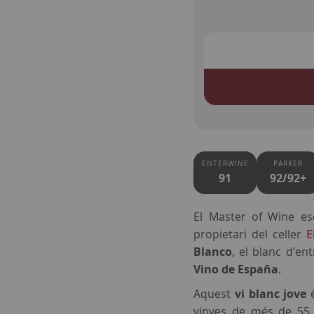
ENTERWINE
PARKER
91
92/92+
El Master of Wine es
propietari del celler
E
Blanco
, el blanc d'e
Vino de España
.
Aquest
vi blanc jove
é
vinyes de més de 55 