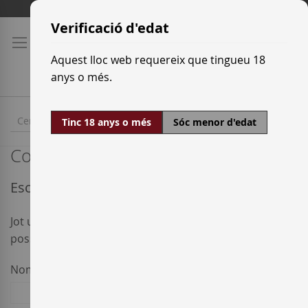
Skip
Tarifes de transport
to
Verificació d'edat
Content
Aquest lloc web requereix que tingueu 18
anys o més.
Tinc 18 anys o més
Sóc menor d'edat
Contacta amb nosaltres
Escriu-nos
Jot us a note and we’ll get back to you as quickly as
possible.
Nom