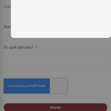
Correu electrònic
Número de telèfon
En què penseu?
Enviar