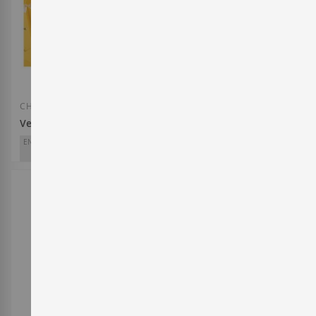
Afegir a la llista de desitjos
Afegir a la llista
CHAMPAGNE
CHAMPAGNE
Veuve Clicquot Brut ICE Box
Alfred Gratien Brut
Alfred Gratien
ENTERWINE
PARKER
91
90
38,50 €
Veuve Clicquot Ponsardin
49,05 €
Afegir a la llista de desitjos
Afegir a la llista