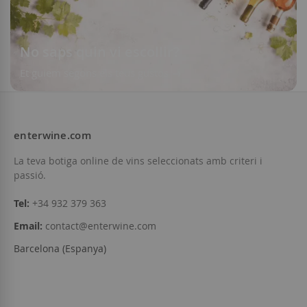
No saps quin vi escollir?
Et guiem segons els teus gustos
enterwine.com
La teva botiga online de vins seleccionats amb criteri i
passió.
Tel:
+34 932 379 363
Email:
contact@enterwine.com
Barcelona (Espanya)