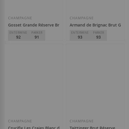
CHAMPAGNE
CHAMPAGNE
Gosset Grande Réserve Brut
Armand de Brignac Brut Gold
ENTERWINE
PARKER
ENTERWINE
PARKER
92
91
93
93
320,50 €
Gosset
59,50 €
Afegir a la llista de desitjos
Afegir a la llista
CHAMPAGNE
CHAMPAGNE
Crucifix Les Craies Blanc de Blancs
Taittinger Brut Réserve