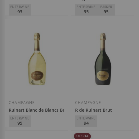
ENTERWINE
ENTERWINE
PARKER
93
95
95
Crucifix Père et Fils
Krug
34,90 €
265,05 €
Afegir a la llista de desitjos
Afegir a la llista
CHAMPAGNE
CHAMPAGNE
Ruinart Blanc de Blancs Brut
R de Ruinart Brut
ENTERWINE
ENTERWINE
95
94
Ruinart
Ruinart
OFERTA