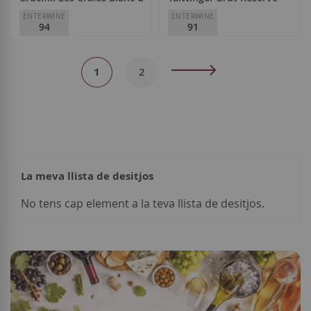
ENTERWINE
ENTERWINE
94
91
Crucifix Père et Fils
Taittinger
Page
37,50 €
48,50 €
You're
Page
Page
Següent
1
2
currently
reading
page
La meva llista de desitjos
Afegir a la llista de desitjos
Afegir a la llista d
Esgotat
No tens cap element a la teva llista de desitjos.