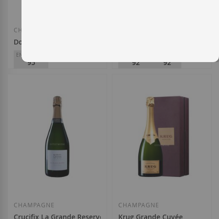
CHAMPAGNE
CHAMPAGNE
Dom Pérignon Vintage 2015 Murakami
Pol Roger Réserve Brut
ENTERWINE
ENTERWINE
PARKER
95
92
92
57,20 €
Dom Pérignon
268,00 €
Afegir a la llista de desitjos
Afegir a la llista
CHAMPAGNE
CHAMPAGNE
Crucifix La Grande Reserve Extra Brut
Krug Grande Cuvée