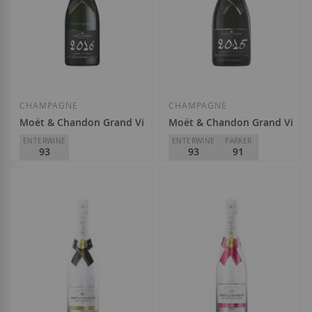
Afegir a la llista de desitjos
Afegir a la llista
CHAMPAGNE
CHAMPAGNE
Moët & Chandon Grand Vintage 2016
Moët & Chandon Grand Vinta
ENTERWINE
ENTERWINE
PARKER
93
93
91
Moët & Chandon
Moët & Chandon
68,30 €
78,35 €
Afegir a la llista de desitjos
Afegir a la llista