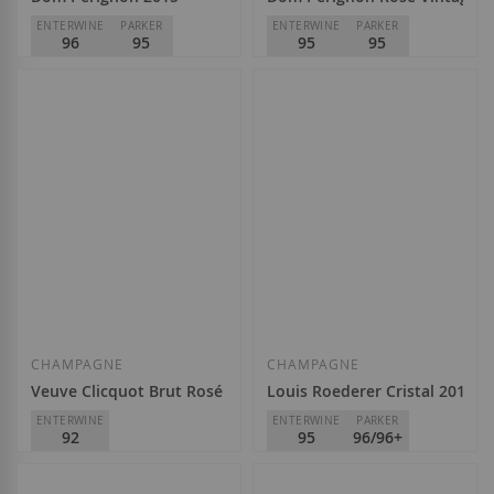
ENTERWINE
PARKER
ENTERWINE
PARKER
96
95
95
95
Dom Pérignon
Dom Pérignon
242,00 €
415,01 €
Afegir a la llista de desitjos
Afegir a la llista
CHAMPAGNE
CHAMPAGNE
Veuve Clicquot Brut Rosé
Louis Roederer Cristal 2016
ENTERWINE
ENTERWINE
PARKER
92
95
96/96+
Veuve Clicquot Ponsardin
Louis Roederer