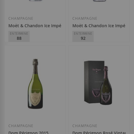
CHAMPAGNE
CHAMPAGNE
Moët & Chandon Ice Impérial
Moët & Chandon Ice Impérial
ENTERWINE
ENTERWINE
88
92
Moët & Chandon
Moët & Chandon
58,50 €
58,50 €
Afegir a la llista de desitjos
Afegir a la llista
CHAMPAGNE
CHAMPAGNE
Dom Pérignon 2015
Dom Pérignon Rosé Vintage 2