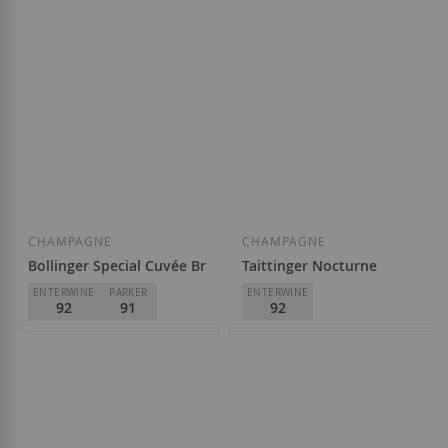
61,25 €
302,00 €
Afegir a la llista de desitjos
Afegir a la llista
CHAMPAGNE
CHAMPAGNE
Bollinger Special Cuvée Brut
Taittinger Nocturne
ENTERWINE
PARKER
ENTERWINE
92
91
92
Champagne Bollinger
Taittinger
59,85 €
55,10 €