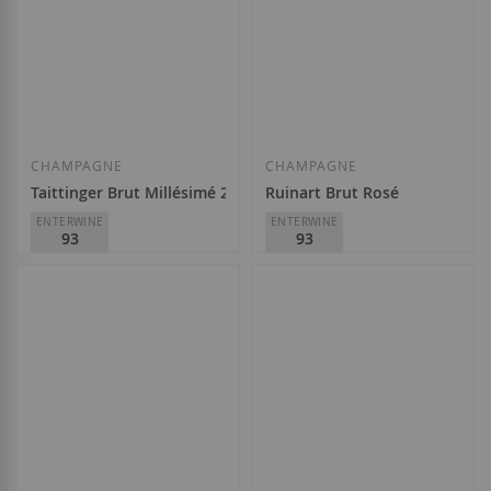
Afegir a la llista
Afegir a la llista de desitjos
Esgotat
CHAMPAGNE
CHAMPAGNE
Taittinger Brut Millésimé 2016
Ruinart Brut Rosé
ENTERWINE
ENTERWINE
93
93
Taittinger
Ruinart
72,60 €
82,50 €
Afegir a la llista de desitjos
Afegir a la llista