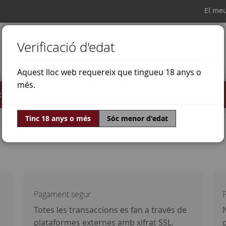
El me
Verificació d'edat
Aquest lloc web requereix que tingueu 18 anys o
més.
il·lats
Ofertes
Món del vi
Tinc 18 anys o més
Sóc menor d'edat
Pagament segur
P
Totes les transaccions es fan a través de
plataformes externes amb xifrat SSL.