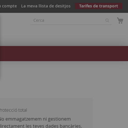
u compte
La meva llista de desitjos
Tarifes de transport
rotecció total
No emmagatzemem ni gestionem
directament les teves dades bancàries.