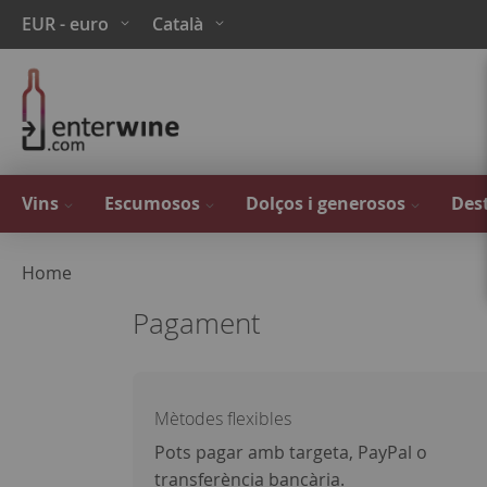
Skip
Moneda
Language
EUR - euro
Català
to
Content
Vins
Escumosos
Dolços i generosos
Dest
Home
Pagament
Mètodes flexibles
Pots pagar amb targeta, PayPal o
transferència bancària.