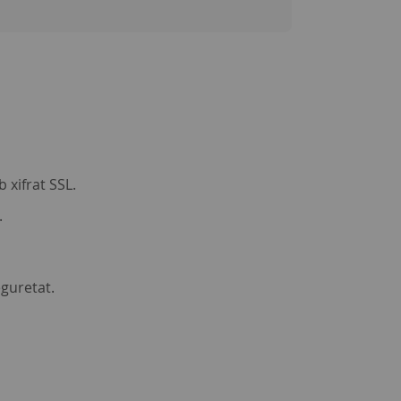
 xifrat SSL.
.
eguretat.