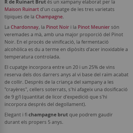
R de Ruinart Brut
és un xampany elaborat per la
Maison Ruinart
d'un cupatge de les tres varietats
típiques de la
Champagne
.
La
Chardonnay
, la
Pinot Noir
i la
Pinot Meunier
són
veremades a mà, amb una major proporció del Pinot
Noir. En el procés de vinificació, la fermentació
alcohòlica es du a terme en dipòsits d'acer inoxidable a
temperatura controlada.
El cupatge incorpora entre un 20 i un 25% de vins
reserva dels dos darrers anys al vi base del raïm acabat
de collir. Després de la criança del xampany a les
"crayères", cellers soterrats, s'hi afageix una dosificació
de 9 g/l (quantitat de licor d'expedició que s'hi
incorpora després del degollament).
Elegant i fi
champagne brut
que podrem gaudir
durant els propers 5 anys.