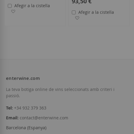
93,50 €
Afegir a la cistella
Afegir a la llista de desitjos
Afegir a la cistella
Afegir a la llista de desitjo
enterwine.com
La teva botiga online de vins seleccionats amb criteri i
passió.
Tel:
+34 932 379 363
Email:
contact@enterwine.com
Barcelona (Espanya)