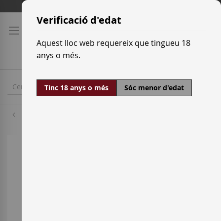
Skip
Tarifes de transport
to
Verificació d'edat
Content
Aquest lloc web requereix que tingueu 18
anys o més.
Tinc 18 anys o més
Sóc menor d'edat
Pinot Meunier
Skip
to
the
end
of
the
images