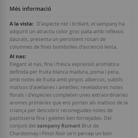
Més informació
Més
D'aspecte net i brillant, el xampany ha
informació
adquirit un atractiu color groc palla amb reflexos
daurats, presenta un persistent rosari de
columnes de fines bombolles d'ascenció lenta.
Elegant al nas, fina i fresca expressió aromàtica
definida per fruita blanca madura, poma i pera,
amb notes de fruita amb pinyol, albercoc, subtils
matisos d'avellanes i ametlles; reveladores notes
florals i d'espècies completen unes extraordinàries
aromes primàries que ens porten als matisos de la
criança per descobrir reconegudes notes de
pastisseria fina i galetes ben fornejades. Del
conjunt del
xampany Ruinart
Brut de
Chardonnay i Pinot Noir se'n percep un bon