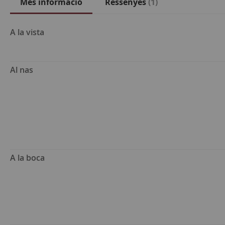
Més informació
Ressenyes
1
Més
A la vista
informació
Al nas
A la boca