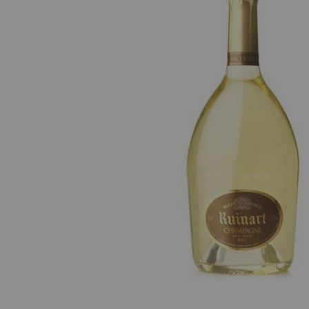
images
gallery