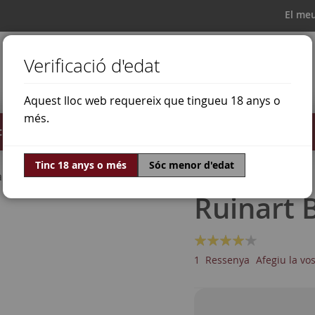
El me
Verificació d'edat
Aquest lloc web requereix que tingueu 18 anys o
més.
il·lats
Ofertes
Món del vi
Tinc 18 anys o més
Sóc menor d'edat
ardonnay
Ruinart 
Valoració:
80
100
% of
1
Ressenya
Afegiu la vo