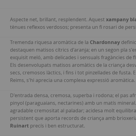
Aspecte net, brillant, resplendent. Aquest
xampany bla
tènues reflexos verdosos; presenta un fi rosari de per
Tremenda riquesa aromàtica de la
Chardonnay
defini
destaquen matisos cítrics d'aranja; en un segon pla s'e
exquisit meló, amb delicades i sensuals fragàncies de f
Els desenvolupats matisos aromàtics de la criança desv
secs, cremosos làctics, i fins i tot pinzellades de fusta
Reims, s'hi aprecia una complexa expressió aromàtica.
D'entrada densa, cremosa, superba i rodona; el pas afru
pinyol (paraguaians, nectarines) amb un matís mineral
agradable cremositat al paladar; acidesa molt equilibr
persistent que aporta records de criança amb brioxeria
Ruinart
precís i ben estructurat.