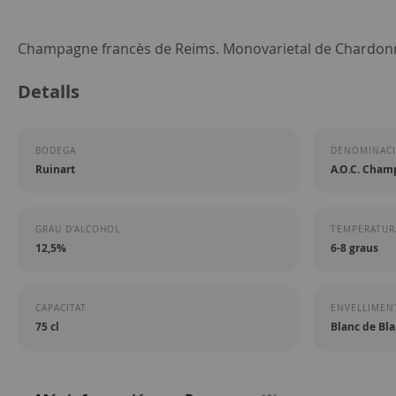
Skip
Champagne francès de Reims. Monovarietal de Chardon
to
Detalls
the
beginning
of
BODEGA
DENOMINACI
the
Ruinart
A.O.C. Cham
images
gallery
GRAU D'ALCOHOL
TEMPERATURA
12,5%
6-8 graus
CAPACITAT
ENVELLIMEN
75 cl
Blanc de Bla