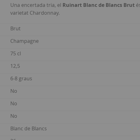
Una encertada tria, el
Ruinart Blanc de Blancs Brut
é
varietat Chardonnay.
Brut
Champagne
75 cl
12,5
6-8 graus
No
No
No
Blanc de Blancs