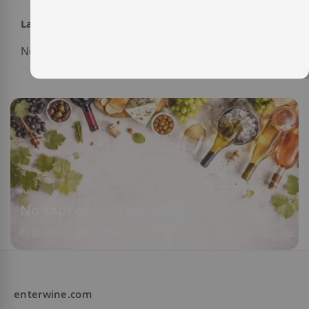
La meva llista de desitjos
No tens cap element a la teva llista de desitjos.
No saps quin vi escollir?
Et guiem segons els teus gustos
enterwine.com