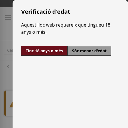
Skip
Tarifes de transport
to
Verificació d'edat
Content
Aquest lloc web requereix que tingueu 18
anys o més.
Tinc 18 anys o més
Sóc menor d'edat
Destil·lats
Sidra
We can't find products matching
the selection.