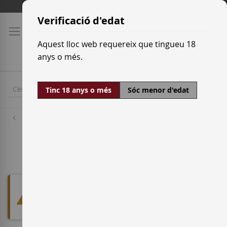
Skip
Tarifes de transport
to
Verificació d'edat
Content
Aquest lloc web requereix que tingueu 18
anys o més.
Tinc 18 anys o més
Sóc menor d'edat
Denominacions d'origen
Vino de la tierra Costa de
Cantabria
We can't find products matching
the selection.