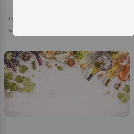
La meva llista de desitjos
No tens cap element a la teva llista de desitjos.
No saps quin vi escollir?
Et guiem segons els teus gustos