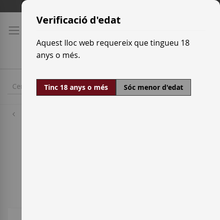
Skip
Tarifes de transport
to
Verificació d'edat
Content
Aquest lloc web requereix que tingueu 18
anys o més.
Tinc 18 anys o més
Sóc menor d'edat
Denominacions d'origen
Granada
1
Item
Ordenar per