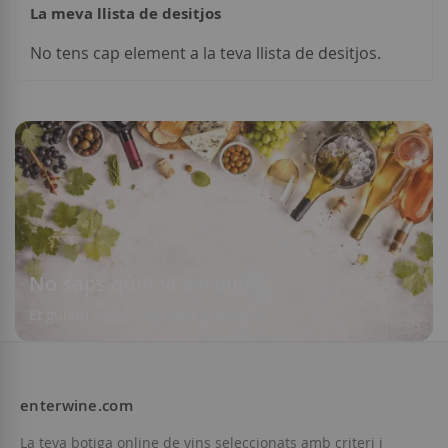
La meva llista de desitjos
No tens cap element a la teva llista de desitjos.
Afegir a la llista de desitjos
No saps quin vi escollir?
Et guiem segons els teus gustos
enterwine.com
La teva botiga online de vins seleccionats amb criteri i