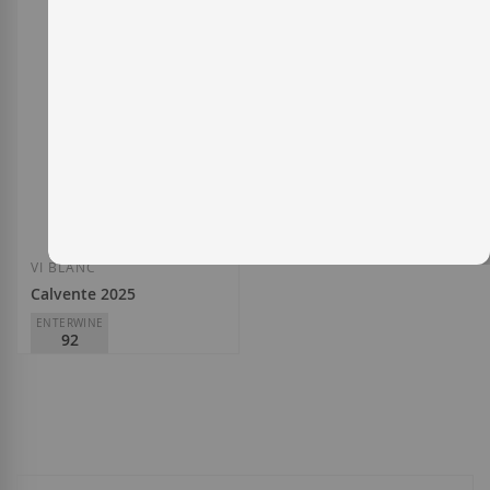
VI BLANC
Calvente 2025
ENTERWINE
92
Bodegas H. Calvente
D.O.
VC Granada
16,60 €