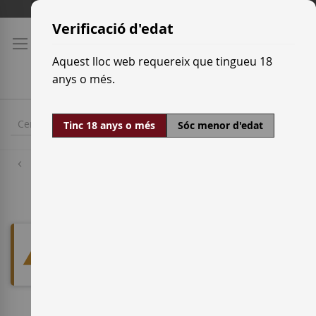
Skip
Tarifes de transport
to
Verificació d'edat
Content
Aquest lloc web requereix que tingueu 18
anys o més.
Tinc 18 anys o més
Sóc menor d'edat
Denominacions d'origen
Pago Finca Élez
We can't find products matching
the selection.