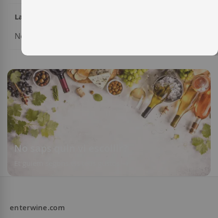
La meva llista de desitjos
No tens cap element a la teva llista de desitjos.
No saps quin vi escollir?
Et guiem segons els teus gustos
enterwine.com