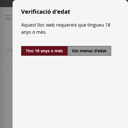
Skip
Tarifes de transport
to
Verificació d'edat
Content
Aquest lloc web requereix que tingueu 18
anys o més.
Tinc 18 anys o més
Sóc menor d'edat
Denominacions d'origen
Pago de Otazu