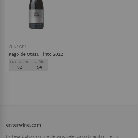
VI NEGRE
Pago de Otazu Tinto 2022
ENTERWINE
PEÑÍN
92
94
PARKER
93
Señorío de Otazu
D.O.
Pago de Otazu
20,00 €
enterwine.com
Afegir a la llista de desitjos
La teva botiga online de vins seleccionats amb criteri i