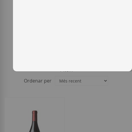
1
Item
Ordenar per