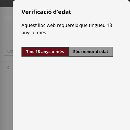
Skip
Tarifes de transport
to
Verificació d'edat
Content
Aquest lloc web requereix que tingueu 18
anys o més.
Tinc 18 anys o més
Sóc menor d'edat
Destil·leries
The Glenmorangie