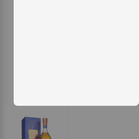
1
Item
Ordenar per