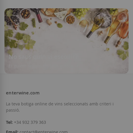
No saps quin vi escollir?
Et guiem segons els teus gustos
enterwine.com
La teva botiga online de vins seleccionats amb criteri i
passió.
Tel:
+34 932 379 363
Email:
contact@enterwine.com