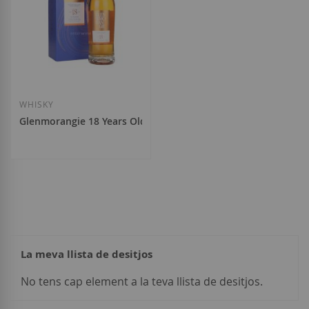
WHISKY
Glenmorangie 18 Years Old
112,00 €
La meva llista de desitjos
No tens cap element a la teva llista de desitjos.
Afegir a la llista de desitjos
Esgotat