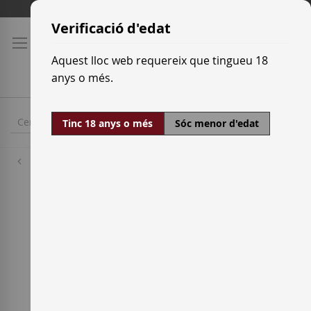
Skip
Tarifes de transport
to
Verificació d'edat
Content
Aquest lloc web requereix que tingueu 18
anys o més.
Tinc 18 anys o més
Sóc menor d'edat
Raïm blanc
Rufete Blanco