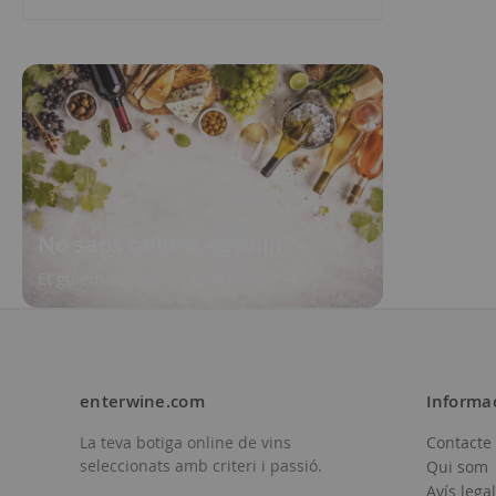
No saps quin vi escollir?
Et guiem segons els teus gustos
enterwine.com
Informa
La teva botiga online de vins
Contacte
seleccionats amb criteri i passió.
Qui som
Avís legal