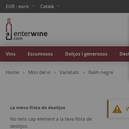
Skip
Moneda
Language
EUR - euro
Català
to
Content
Vins
Escumosos
Dolços i generosos
Dest
Home
Món del vi
Varietats
Raïm negre
La meva llista de desitjos
W
No tens cap element a la teva llista de
desitjos.