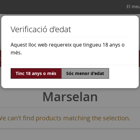
El me
Verificació d'edat
Aquest lloc web requereix que tingueu 18 anys o
més.
il·lats
Ofertes
Món del vi
Tinc 18 anys o més
Sóc menor d'edat
Marselan
e can't find products matching the selection.