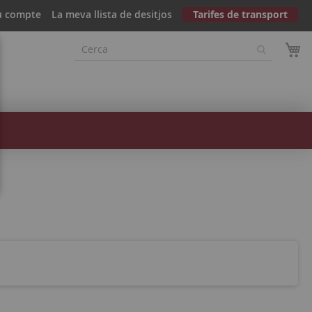
u compte
La meva llista de desitjos
Tarifes de transport