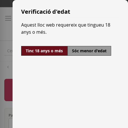
Skip
Tarifes de transport
to
Verificació d'edat
Content
Aquest lloc web requereix que tingueu 18
anys o més.
Tinc 18 anys o més
Sóc menor d'edat
Home
Transport gratuït a partir de
150€
(Espanya
península i Portugal)
País