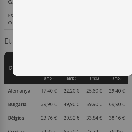
Canàries
Espanya -
53,00 €
56,50 €
74,20 €
74,20 €
Ceuta/Melilla
Europa
0 - 10
10 - 20
20 - 30
30 - 40
kg
kg
kg
kg
Destinació
(1 - 6
(7 - 12
(13 - 18
(19 - 24
amp.)
amp.)
amp.)
amp.)
Alemanya
17,40 €
22,20 €
25,80 €
29,40 €
Bulgària
39,90 €
49,90 €
59,90 €
69,90 €
Bèlgica
23,76 €
29,52 €
33,84 €
38,16 €
Croàcia
34,32 €
55,70 €
72,74 €
76,45 €