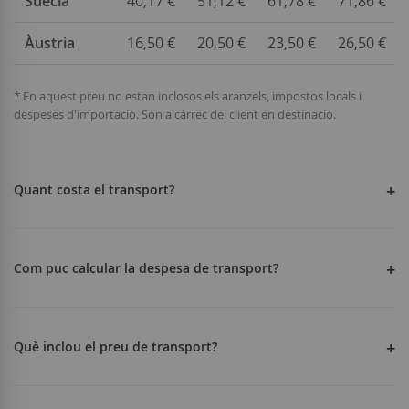
Suècia
40,17 €
51,12 €
61,78 €
71,86 €
Àustria
16,50 €
20,50 €
23,50 €
26,50 €
* En aquest preu no estan inclosos els aranzels, impostos locals i
despeses d'importació. Són a càrrec del client en destinació.
Quant costa el transport?
Com puc calcular la despesa de transport?
Què inclou el preu de transport?