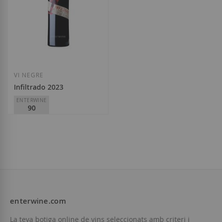
VI NEGRE
Infiltrado 2023
ENTERWINE
90
Hacienda del Carche
D.O.
Jumilla
12,90 €
enterwine.com
Afegir a la llista de desitjos
La teva botiga online de vins seleccionats amb criteri i