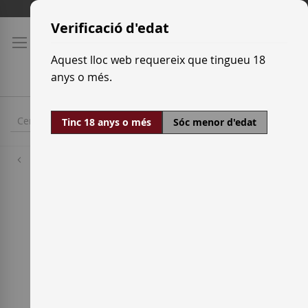
Skip
Tarifes de transport
to
Verificació d'edat
Content
Aquest lloc web requereix que tingueu 18
anys o més.
Tinc 18 anys o més
Sóc menor d'edat
Cellers
Hacienda del Carche