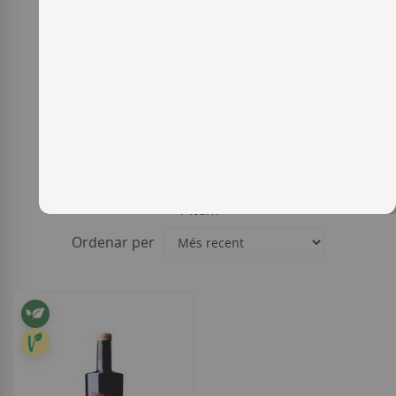
1
Item
Ordenar per