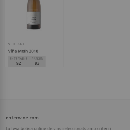
VI BLANC
Viña Meín 2018
ENTERWINE
PARKER
92
93
Viña Meín
D.O.
Ribeiro
15,90 €
enterwine.com
La teva botiga online de vins seleccionats amb criteri i
Afegir a la llista de desitjos
Esgotat