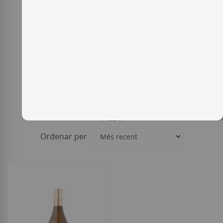
1
Item
Ordenar per