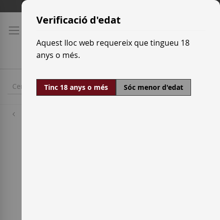
Skip
Tarifes de transport
to
Verificació d'edat
Content
Aquest lloc web requereix que tingueu 18
anys o més.
Tinc 18 anys o més
Sóc menor d'edat
Cellers
Viña Meín