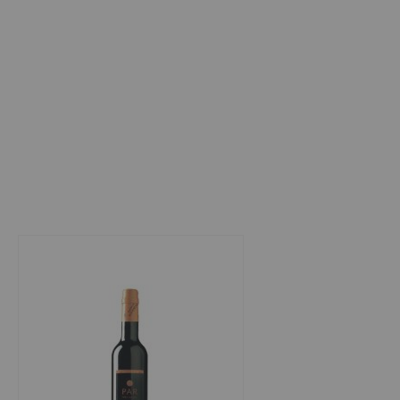
1
Item