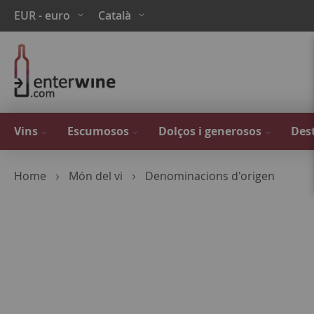
Skip
Moneda
Language
EUR - euro
Català
to
Content
Vins
Escumosos
Dolços i generosos
Dest
Home
Món del vi
Denominacions d'origen