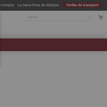
u compte
La meva llista de desitjos
Tarifes de transport