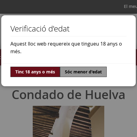
El me
Verificació d'edat
Aquest lloc web requereix que tingueu 18 anys o
més.
il·lats
Ofertes
Món del vi
Tinc 18 anys o més
Sóc menor d'edat
Condado de Huelva