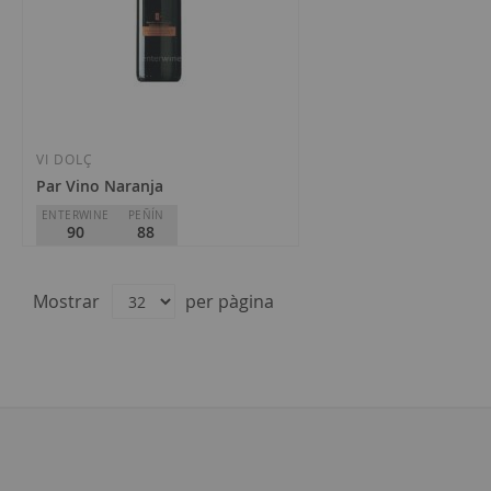
VI DOLÇ
Par Vino Naranja
ENTERWINE
PEÑÍN
90
88
Iglesias
D.O.
Condado de Huelva
Mostrar
per pàgina
15,60 €