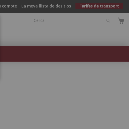
u compte
La meva llista de desitjos
Tarifes de transport