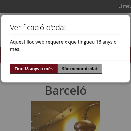
El me
Verificació d'edat
Aquest lloc web requereix que tingueu 18 anys o
més.
il·lats
Ofertes
Món del vi
Tinc 18 anys o més
Sóc menor d'edat
Barceló