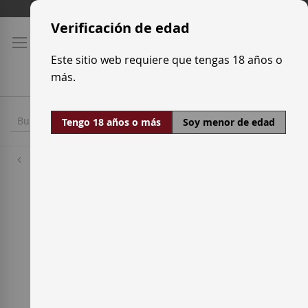
Ir
Tarifas de transporte
al
Verificación de edad
contenido
Este sitio web requiere que tengas 18 años o
más.
Tengo 18 años o más
Soy menor de edad
Destilerías
Barceló