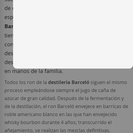
de origen español (Mallorca) tenía grandes
esperanzas en crear numerosos tipos de
ron
Barceló
. El éxito no se hizo esperar y, en poco
tiempo, conquistó el mercado local
convirtiéndose en un referente dentro de los
destiladores de ron dominicano. A su muerte, la
destilería de ron dominicano Barceló continuó
en manos de la familia.
Todos los ron de la
destilería Barceló
siguen el mismo
proceso empleándose siempre el jugo de caña de
azúcar de gran calidad. Después de la fermentación y
de la destilación, el ron Barceló envejece en barricas de
roble americano blanco en las que han envejecido
whisky bourbon durante 4 años; transcurrido el
añejamiento, se realizan las mezclas definitivas.