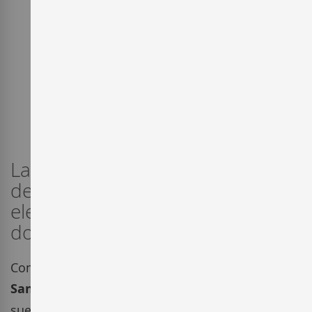
La destilería Barceló elabora
desde principios del siglo XX
elegantes expresiones de ron
dominicano.
Con la fundación de la destilería Barceló en
Santo Domingo
, Julián Barceló ve cumplido su
sueño. Corría el año 1930. Este singular hombre