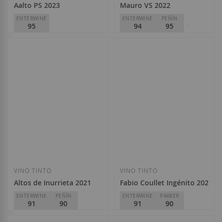
Aalto PS 2023
Mauro VS 2022
ENTERWINE
ENTERWINE
PEÑÍN
95
94
95
PARKER
95
Aalto Bodegas y Viñedos
D.O.
Ribera del Duero
Special
Regular
Mauro
75,96 €
84,40 €
Price
Price
D.O.
VT Castilla y León
75,60 €
Añadir a la Lista de Deseos
Añadir a la List
VINO TINTO
VINO TINTO
Altos de Inurrieta 2021
Fabio Coullet Ingénito 2022
ENTERWINE
PEÑÍN
ENTERWINE
PARKER
91
90
91
90