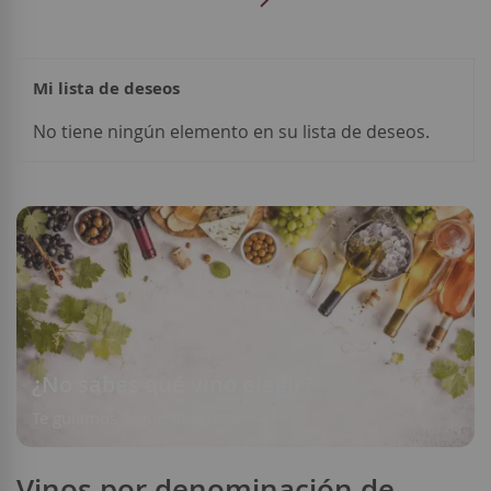
Página
Siguiente
leyendo
página
Mi lista de deseos
Añadir a la Lista de Deseos
Añadir a la List
No tiene ningún elemento en su lista de deseos.
¿No sabes qué vino elegir?
Te guiamos según tus gustos
Vinos por denominación de