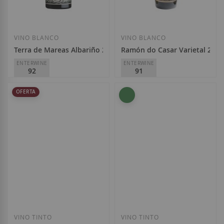
Añadir a la Lista de Deseos
Añadir a la List
VINO BLANCO
VINO BLANCO
Terra de Mareas Albariño 2025
Ramón do Casar Varietal 2025
ENTERWINE
ENTERWINE
92
91
Terra de Mareas do Nordes
Ramón do Casar
OFERTA
D.O.
Rías Baixas
D.O.
Ribeiro
14,00 €
10,95 €
Añadir a la Lista de Deseos
Añadir a la List
VINO TINTO
VINO TINTO