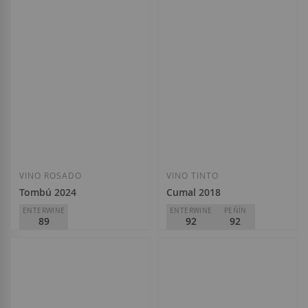
Inurrieta
Fabio Coullet
D.O.
Navarra
D.O.
Málaga-Sierras de
Málaga
15,85 €
23,10 €
Añadir a la Lista de Deseos
Añadir a la List
VINO ROSADO
VINO TINTO
Tombú 2024
Cumal 2018
ENTERWINE
ENTERWINE
PEÑÍN
89
92
92
Dominio de Tares
Dominio de Tares
D.O.
VT Castilla y León
D.O.
VT Castilla y León
9,40 €
19,60 €