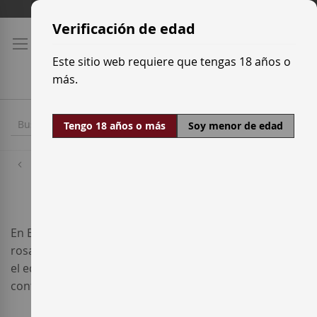
Ir
Tarifas de transporte
al
Verificación de edad
contenido
Este sitio web requiere que tengas 18 años o
más.
Tengo 18 años o más
Soy menor de edad
Inicio
Vinos
En Enterwine seleccionamos vinos tintos, blancos y
rosados con criterio, priorizando la calidad, el origen y
el equilibrio. Comprar vino online aquí es hacerlo con
confianza y sin artificios.