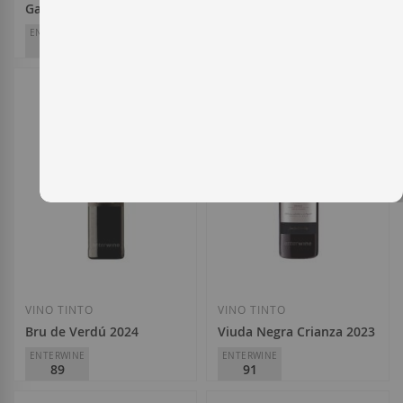
Galena 2021 Ed. Didier Lourenço
Jean Leon 3055 Rosé 2025
ENTERWINE
ENTERWINE
92
90
Domini de la Cartoixa
Jean Leon
D.O.
Priorat
D.O.
Penedès
26,10 €
12,40 €
Añadir a la Lista de Deseos
Añadir a la List
VINO TINTO
VINO TINTO
Bru de Verdú 2024
Viuda Negra Crianza 2023
ENTERWINE
ENTERWINE
89
91