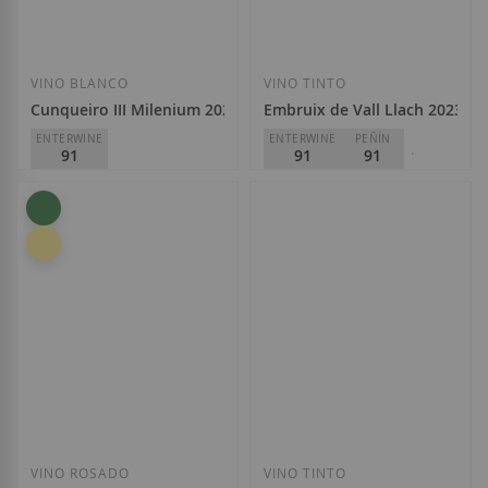
Añadir a la Lista de Deseos
Añadir a la List
VINO BLANCO
VINO TINTO
Cunqueiro III Milenium 2025
Embruix de Vall Llach 2023
ENTERWINE
ENTERWINE
PEÑÍN
91
91
91
PARKER
91
Cunqueiro
D.O.
Ribeiro
Celler Vall Llach
13,00 €
D.O.
Priorat
21,10 €
Añadir a la Lista de Deseos
Añadir a la List
VINO ROSADO
VINO TINTO