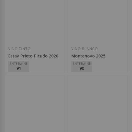
Añadir a la Lista de Deseos
Añadir a la List
VINO TINTO
VINO BLANCO
Estay Prieto Picudo 2020
Montenovo 2025
ENTERWINE
ENTERWINE
91
90
Dominio de Tares
Valdesil
D.O.
VT Castilla y León
D.O.
Valdeorras
8,25 €
11,20 €