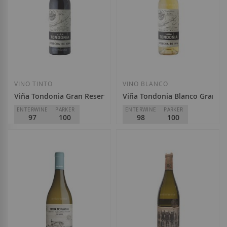
Añadir a la Lista de Deseos
Añadir a la List
VINO TINTO
VINO BLANCO
Viña Tondonia Gran Reserva 2004
Viña Tondonia Blanco Gran Re
ENTERWINE
PARKER
ENTERWINE
PARKER
97
100
98
100
R. López de Heredia - Viña
R. López de Heredia - Viña
Tondonia
Tondonia
D.O.
Rioja
D.O.
Rioja
290,00 €
295,00 €