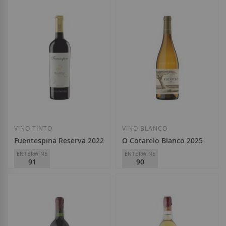
Celler Cercavins
Javier San Pedro
D.O.
Costers del Segre
D.O.
Rioja
10,30 €
9,50 €
Añadir a la Lista de Deseos
Añadir a la List
VINO TINTO
VINO BLANCO
Fuentespina Reserva 2022
O Cotarelo Blanco 2025
ENTERWINE
ENTERWINE
91
90
Avelino Vegas Bodegas
Adega O'Cotarelo
D.O.
Ribera del Duero
D.O.
Ribeiro
17,25 €
11,20 €