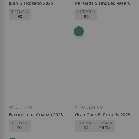
Juan Gil Rosado 2025
Perelada 5 Finques Reserva 2
ENTERWINE
ENTERWINE
90
90
Juan Gil - Viñas Familia Gil
Castillo de Perelada
D.O.
Jumilla
D.O.
Empordà
11,75 €
12,80 €
Añadir a la Lista de Deseos
Añadir a la List
VINO TINTO
VINO BLANCO
Fuentespina Crianza 2023
Gran Caus El Rocallís 2023
ENTERWINE
ENTERWINE
PARKER
91
94
94/94+