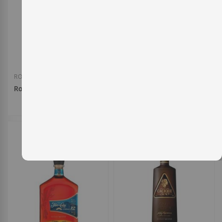
Añadir a la Lista de Deseos
Añadir a la List
RON
RON
Ron Zacapa Centenario Solera XO
Ron Pampero Aniversario
130,00 €
26,15 €
Añadir a la Lista de Deseos
Añadir a la List