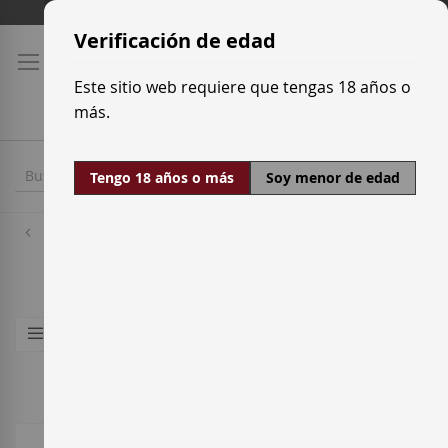
Ir
Tarifas de transporte
al
Verificación de edad
contenido
Este sitio web requiere que tengas 18 años o
más.
Tengo 18 años o más
Soy menor de edad
Destilados
Ron
11
artículos
Comprar por
Ordenar por