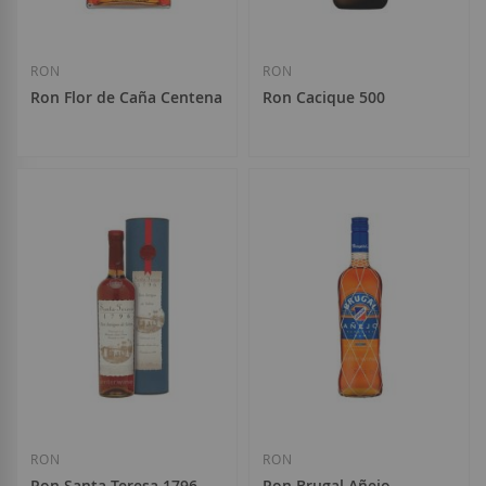
RON
RON
Ron Flor de Caña Centenario 12 años
Ron Cacique 500
31,65 €
30,65 €
Añadir a la Lista de Deseos
Añadir a la List
RON
RON
Ron Santa Teresa 1796
Ron Brugal Añejo