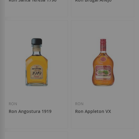
43,80 €
13,60 €
Añadir a la Lista de Deseos
Añadir a la List
RON
RON
Ron Angostura 1919
Ron Appleton VX
29,90 €
16,50 €