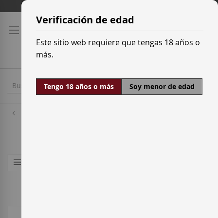
Ir
Tarifas de transporte
al
Verificación de edad
contenido
Este sitio web requiere que tengas 18 años o
más.
Tengo 18 años o más
Soy menor de edad
Destilados
Vermuts
Artículos
1
-
32
de
39
Comprar por
Ordenar por