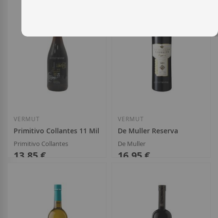
Añadir a la Lista de Deseos
Añadir a la List
VERMUT
VERMUT
Primitivo Collantes 11 Mil 130
De Muller Reserva
Primitivo Collantes
De Muller
13,85 €
16,95 €