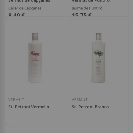
Vermut de Capçanes
Vermut de Puntiró
Celler de Capçanes
Jaume de Puntiró
8,40 €
15,75 €
Añadir a la Lista de Deseos
Añadir a la List
VERMUT
VERMUT
St. Petroni Vermello
St. Petroni Branco
13,25 €
13,25 €