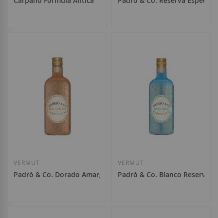
Carpano Formula Antica
Padró & Co. Reserva Especial
39,95 €
13,90 €
Añadir a la Lista de Deseos
Añadir a la List
VERMUT
VERMUT
Padró & Co. Dorado Amargo Suave
Padró & Co. Blanco Reserva
11,20 €
11,20 €