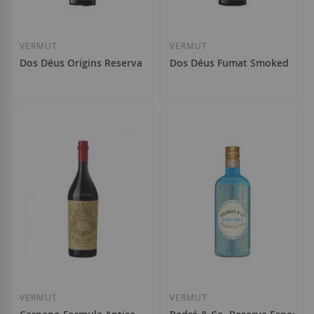
VERMUT
VERMUT
Dos Déus Origins Reserva Negre
Dos Déus Fumat Smoked
9,30 €
12,75 €
Añadir a la Lista de Deseos
Añadir 
No está disponible
VERMUT
VERMUT