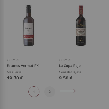
Añadir a la Lista de Deseos
Añadir a la List
VERMUT
VERMUT
Estones Vermut PX
La Copa Rojo
Mas Sersal
González Byass
19,70 €
9,50 €
Página
Actualmente
Página
Página
Siguiente
1
2
estás