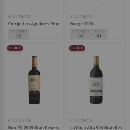
VINO TINTO
VINO TINTO
Cortijo Los Aguilares Pinot Noir 2024
Marge 2020
ENTERWINE
ENTERWINE
PEÑÍN
93
92
91
Cortijo Los Aguilares
Celler de l'Encastell
OFERTA
OFERTA
D.O.
Málaga-Sierras de
D.O.
Priorat
Málaga
Special
Regular
17,70 €
18,90 €
Special
Regular
Price
Price
35,40 €
39,55 €
Price
Price
Añadir a la Lista de Deseos
Añadir a la List
VINO DULCE
VINO TINTO
Don PX 2003 Gran Reserva
La Rioja Alta 904 Gran Reserv