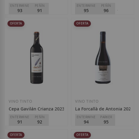
ENTERWINE
PEÑÍN
ENTERWINE
PEÑÍN
93
91
95
96
PARKER
96
Toro Albalá
OFERTA
OFERTA
D.O.
Montilla-Moriles
Special
Regular
La Rioja Alta
37,90 €
42,10 €
Price
Price
D.O.
Rioja
Special
Regular
61,00 €
71,00 €
Price
Price
Añadir a la Lista de Deseos
Añadir a la List
VINO TINTO
VINO TINTO
Cepa Gavilán Crianza 2023
La Forcallà de Antonia 2024
ENTERWINE
PEÑÍN
ENTERWINE
PARKER
91
92
94
95
Bodegas Hnos. Pérez Pascuas
Rafael Cambra
OFERTA
OFERTA