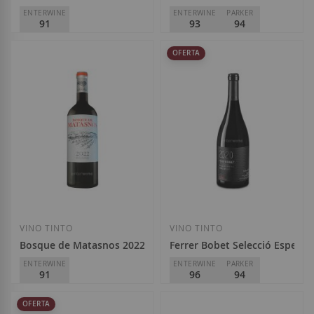
ENTERWINE
ENTERWINE
PARKER
91
93
94
Dominio de Tares
Palacios Remondo
OFERTA
D.O.
Bierzo
D.O.
Rioja
16,20 €
16,50 €
Añadir a la Lista de Deseos
Añadir a la List
VINO TINTO
VINO TINTO
Bosque de Matasnos 2022
Ferrer Bobet Selecció Especial
ENTERWINE
ENTERWINE
PARKER
91
96
94
Bosque de Matasnos
Ferrer Bobet
OFERTA