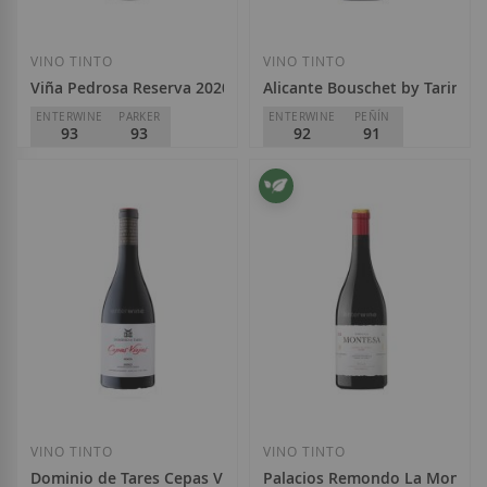
VINO TINTO
VINO TINTO
Viña Pedrosa Reserva 2020
Alicante Bouschet by Tarima 
ENTERWINE
PARKER
ENTERWINE
PEÑÍN
93
93
92
91
Bodegas Hnos. Pérez Pascuas
Bodegas Volver
D.O.
Ribera del Duero
D.O.
Alicante
Special
Regular
Special
Regular
29,80 €
34,70 €
14,10 €
15,40 €
Price
Price
Price
Price
Añadir a la Lista de Deseos
Añadir a la List
VINO TINTO
VINO TINTO
Dominio de Tares Cepas Viejas 2022
Palacios Remondo La Montes