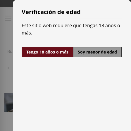
Ir
Tarifas de transporte
al
Verificación de edad
contenido
Este sitio web requiere que tengas 18 años o
más.
Tengo 18 años o más
Soy menor de edad
Inicio
Ofertas
En Enterwine, nos gusta ofrecer el mejor precio