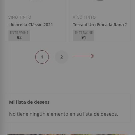
VINO TINTO
VINO TINTO
Llicorella Clàssic 2021
Terra d'Uro Finca la Rana 2021
ENTERWINE
ENTERWINE
92
91
Cellers Unió
Hacienda Terra d'Uro
Página
D.O.
Priorat
D.O.
Toro
Actualmente
Página
Página
Siguiente
1
2
Special
Regular
Special
Regular
14,10 €
16,00 €
9,50 €
10,30 €
Price
Price
Price
Price
estás
leyendo
página
Mi lista de deseos
Añadir a la Lista de Deseos
Añadir a la List
No tiene ningún elemento en su lista de deseos.