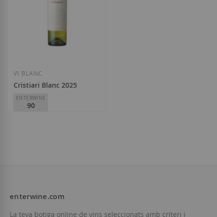
VI BLANC
Cristiari Blanc 2025
ENTERWINE
90
Vall de Baldomar
D.O.
Costers del Segre
10,60 €
enterwine.com
Afegir a la llista de desitjos
La teva botiga online de vins seleccionats amb criteri i