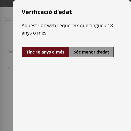
Skip
Tarifes de transport
to
Verificació d'edat
Content
Aquest lloc web requereix que tingueu 18
anys o més.
Tinc 18 anys o més
Sóc menor d'edat
Raïm blanc
Müller Thurgau