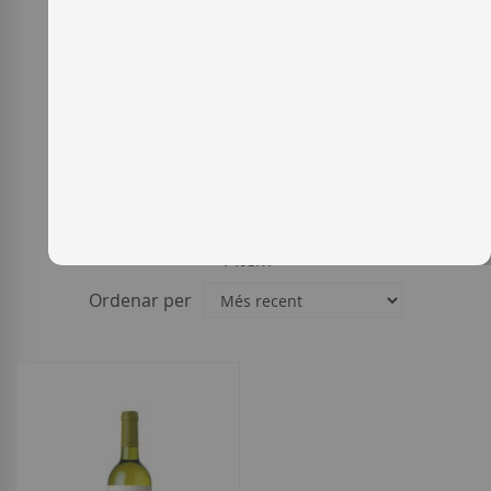
1
Item
Ordenar per