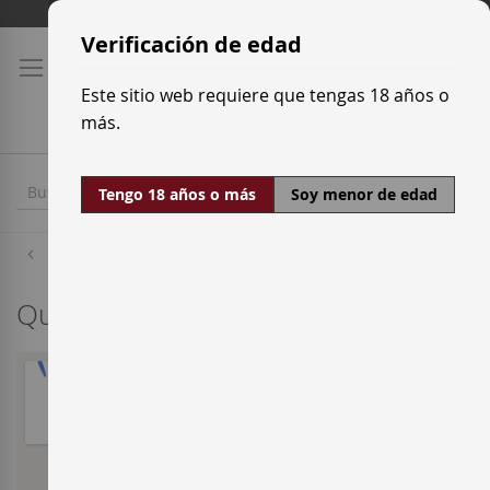
Ir
Tarifas de transporte
al
Verificación de edad
contenido
Este sitio web requiere que tengas 18 años o
más.
Tengo 18 años o más
Soy menor de edad
Inicio
Quienes somos