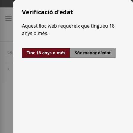
Skip
Tarifes de transport
to
Verificació d'edat
Content
Aquest lloc web requereix que tingueu 18
anys o més.
Tinc 18 anys o més
Sóc menor d'edat
Xarel·lo Vermell
Skip
to
the
end
of
the
images