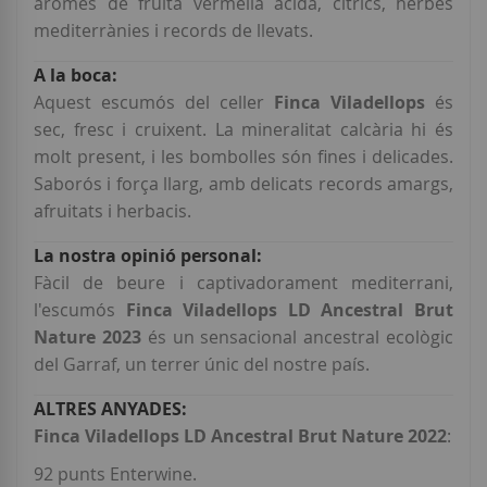
aromes de fruita vermella àcida, cítrics, herbes
mediterrànies i records de llevats.
Aquest escumós del celler
Finca Viladellops
és
sec, fresc i cruixent. La mineralitat calcària hi és
molt present, i les bombolles són fines i delicades.
Saborós i força llarg, amb delicats records amargs,
afruitats i herbacis.
Fàcil de beure i captivadorament mediterrani,
l'escumós
Finca Viladellops LD Ancestral Brut
Nature 2023
és un sensacional ancestral ecològic
del Garraf, un terrer únic del nostre país.
Finca Viladellops LD Ancestral Brut Nature 2022
:
92 punts Enterwine.