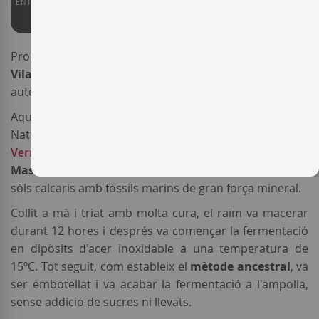
ENTERWINE
92
Produït per
Finca Viladellops
, l'escumós
Finca
Viladellops LD Ancestral Brut Nature
és genuí,
autòcton i sofisticat.
Aquest vi
escumós natural del Penedès
("Pétillant
Naturel", en francès), és un monovarietal de
Xarel·lo
Vermell
fet amb raïm procedent de vinyes situades al
Massís del Garraf
, dins de la
DO Penedès
, un terrer de
sòls calcaris amb fòssils marins de gran força mineral.
Collit a mà i triat amb molta cura, el raïm va macerar
durant 12 hores i després va començar la fermentació
en dipòsits d'acer inoxidable a una temperatura de
15ºC. Tot seguit, com estableix el
mètode ancestral
, va
ser embotellat i va acabar la fermentació a l'ampolla,
sense addició de sucres ni llevats.