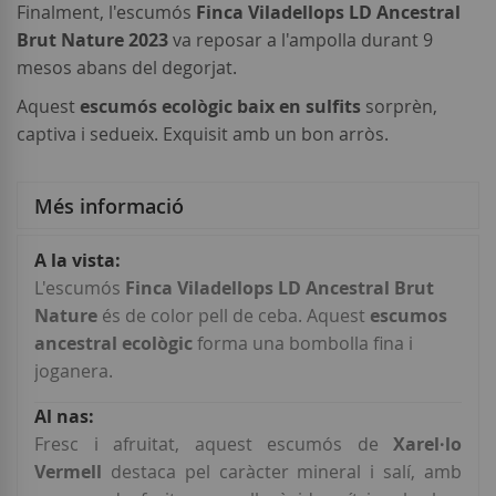
Finalment, l'escumós
Finca Viladellops LD Ancestral
Brut Nature 2023
va reposar a l'ampolla durant 9
mesos abans del degorjat.
Aquest
escumós ecològic baix en sulfits
sorprèn,
captiva i sedueix. Exquisit amb un bon arròs.
Més informació
Més
informació
L'escumós
Finca Viladellops LD Ancestral Brut
Nature
és de color pell de ceba. Aquest
escumos
ancestral ecològic
forma una bombolla fina i
joganera.
Fresc i afruitat, aquest escumós de
Xarel·lo
Vermell
destaca pel caràcter mineral i salí, amb