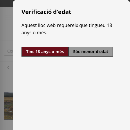
Skip
Tarifes de transport
to
Verificació d'edat
Content
Aquest lloc web requereix que tingueu 18
anys o més.
Tinc 18 anys o més
Sóc menor d'edat
Destil·leries
Dalwhinnie