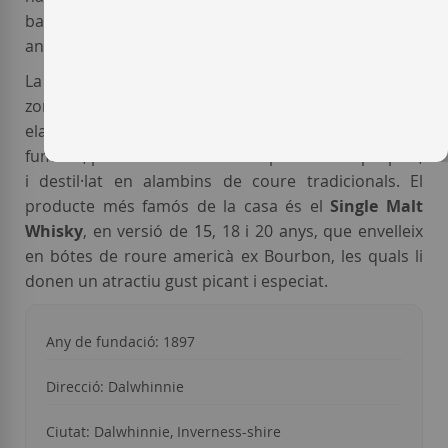
baix les instal·lacions, unes obres que van durar 3
anys.
La tipologia del
whisky Dalwhinnie
és típica de la
zona. És un whisky suau, càlid i amb cos,
elaborat principalment amb malta lleugerament
fumada, procedent sobretot de plantacions pròpies,
i destil·lat en alambins de coure tradicionals. El
producte més famós de la casa és el
Single Malt
Whisky
, en versió de
15
, 18 i 20 anys, que envelleix
en bótes de roure americà ex Bourbon, les quals li
donen un atractiu gust picant i especiat.
Any de fundació: 1897
Direcció: Dalwhinnie
Ciutat: Dalwhinnie, Inverness-shire