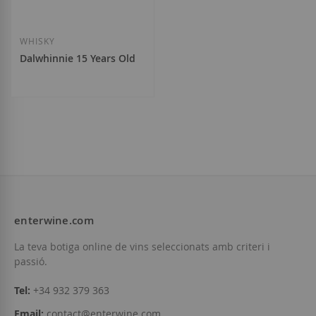
WHISKY
Dalwhinnie 15 Years Old
47,50 €
enterwine.com
Afegir a la llista de desitjos
La teva botiga online de vins seleccionats amb criteri i
passió.
Tel:
+34 932 379 363
Email:
contact@enterwine.com