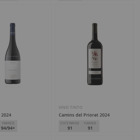
Deseos
Deseos
Celler Cal Pla
D.O.
Priorat
20,30 €
Añadir
Añadir
a
a
la
la
O
VINO TINTO
 2024
Camins del Priorat 2024
Lista
Lista
PARKER
ENTERWINE
PARKER
94/94+
91
91
de
de
Deseos
Deseos