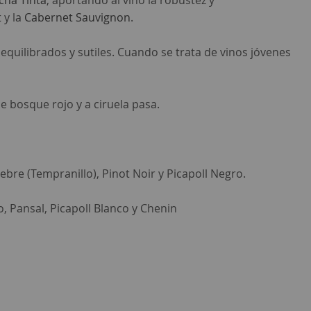
cha Tinta
, aportando al vino la robustez y
t
y la
Cabernet Sauvignon
.
quilibrados y sutiles. Cuando se trata de vinos jóvenes
bosque rojo y a ciruela pasa.
Llebre (Tempranillo), Pinot Noir y Picapoll Negro.
, Pansal, Picapoll Blanco y Chenin