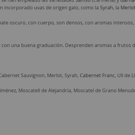
te se han empleado las variedades
Samsó
(Cariñena) y
Garna
 han incorporado uvas de origen galo, como la
Syrah
, la
Merlo
te oscuro, con cuerpo, son densos, con aromas intensos, e
con una buena graduación. Desprenden aromas a frutos de 
Cabernet Sauvignon, Merlot, Syrah,
Cabernet Franc
, Ull de 
Ximénez, Moscatell de Alejandría, Moscatel de Grano Menudo