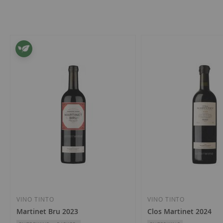
Artículos
1
-
32
de
160
VINO TINTO
VINO TINTO
Martinet Bru 2023
Clos Martinet 2024