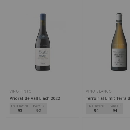
Acústic Celler
Alfredo Arribas
D.O.
Priorat
D.O.
Priorat
14,60 €
25,60 €
Añadir
Añadir
a
a
la
la
VINO TINTO
VINO BLANCO
Priorat de Vall Llach 2022
Terroir al Límit Terra
Lista
Lista
ENTERWINE
PARKER
ENTERWINE
PARKER
93
92
94
94
de
de
Deseos
Deseos
Celler Vall Llach
Terroir al Límit
D.O.
Priorat
D.O.
Priorat