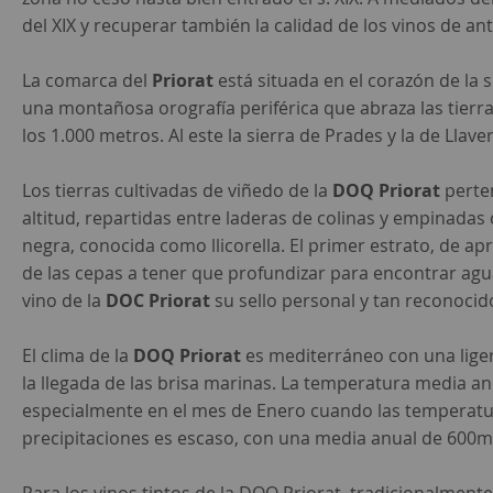
del XIX y recuperar también la calidad de los vinos de a
La comarca del
Priorat
está situada en el corazón de la s
una montañosa orografía periférica que abraza las tierras
los 1.000 metros. Al este la sierra de Prades y la de Llave
Los tierras cultivadas de viñedo de la
DOQ Priorat
perten
altitud, repartidas entre laderas de colinas y empinadas c
negra, conocida como llicorella. El primer estrato, de 
de las cepas a tener que profundizar para encontrar agua 
vino de la
DOC Priorat
su sello personal y tan reconoci
El clima de la
DOQ Priorat
es mediterráneo con una liger
la llegada de las brisa marinas. La temperatura media anu
especialmente en el mes de Enero cuando las temperatura
precipitaciones es escaso, con una media anual de 600