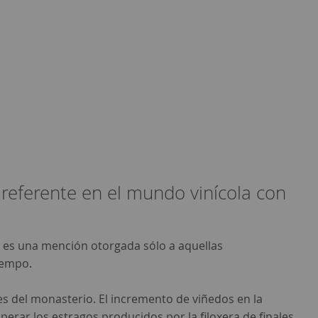
referente en el mundo vinícola con
a es una mención otorgada sólo a aquellas
iempo.
njes del monasterio. El incremento de viñedos en la
erar los estragos producidos por la filoxera de finales