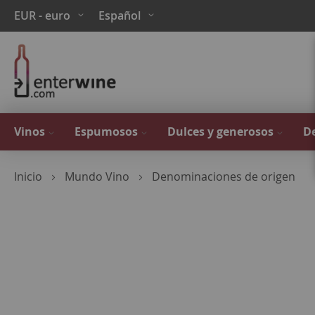
Ir
Moneda
Lenguaje
EUR - euro
Español
al
contenido
Vinos
Espumosos
Dulces y generosos
De
Inicio
Mundo Vino
Denominaciones de origen