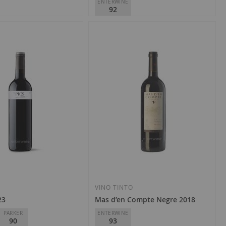
ENTERWINE
92
 Viticultors
Domini de la Cartoixa
D.O.
Priorat
26,10 €
Añadir
Añadir
a
a
la
la
O
VINO TINTO
23
Mas d’en Compte Negre 2018
Lista
Lista
PARKER
ENTERWINE
90
93
de
de