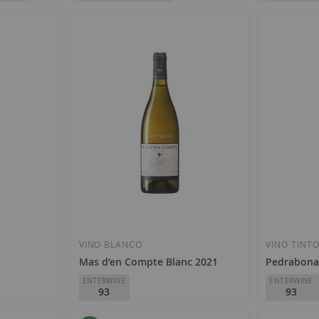
Deseos
Clos Mogador
Mas Alta
D.O.
Priorat
D.O.
Priorat
48,65 €
18,50 €
Añadir
a
la
VINO BLANCO
VINO TINT
Mas d’en Compte Blanc 2021
Pedrabona
Lista
ENTERWINE
ENTERWINE
93
93
de
Deseos