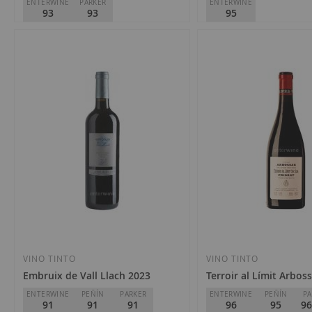
ENTERWINE
PARKER
ENTERWINE
93
93
95
Mas Martinet Viticultors
Mas Martinet Viticultors
D.O.
Priorat
D.O.
Priorat
24,50 €
62,10 €
Añadir
Añadir
a
a
la
la
VINO TINTO
VINO TINTO
Embruix de Vall Llach 2023
Terroir al Límit Arbos
Lista
Lista
ENTERWINE
PEÑÍN
PARKER
ENTERWINE
PEÑÍN
PA
91
91
91
96
95
96
de
de