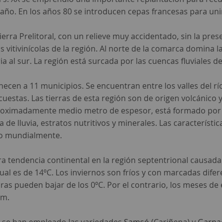
ntaño. En los años 80 se introducen cepas francesas para un
ierra Prelitoral, con un relieve muy accidentado, sin la pre
 vitivinícolas de la región. Al norte de la comarca domina la
ria al sur. La región está surcada por las cuencas fluviales d
ecen a 11 municipios. Se encuentran entre los valles del rí
uestas. Las tierras de esta región son de origen volcánico y l
aproximadamente medio metro de espesor, está formado por p
de lluvia, estratos nutritivos y minerales. Las característi
do mundialmente.
a tendencia continental en la región septentrional causada 
al es de 14ºC. Los inviernos son fríos y con marcadas difer
s pueden bajar de los 0ºC. Por el contrario, los meses de e
mm.