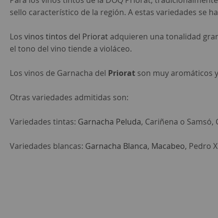
Para los vinos tintos de la DOQ Priorat, tradicionalmen
sello característico de la región. A estas variedades se
Los
vinos tintos del Priorat
adquieren una tonalidad grana
el tono del vino tiende a violáceo.
Los vinos de Garnacha del
Priorat
son muy aromáticos y 
Otras variedades admitidas son:
Variedades tintas:
Garnacha Peluda
, Cariñena o Samsó, 
Variedades blancas:
Garnacha Blanca
,
Macabeo
, Pedro 