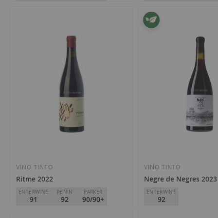
Deseos
Deseos
Celler Vall Llach
Terroir al Límit
D.O.
Priorat
D.O.
Priorat
21,10 €
76,70 €
Añadir
Añadir
a
a
la
la
VINO TINTO
VINO TINTO
Ritme 2022
Negre de Negres 2023
Lista
Lista
ENTERWINE
PEÑÍN
PARKER
ENTERWINE
91
92
90/90+
92
de
de
Deseos
Deseos