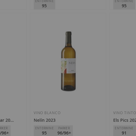
ENTERWINE
ENTERWINE
95
95
Mas Martinet Viticultors
Mas Martinet
D.O.
Priorat
D.O.
Priorat
88,50 €
88,50 €
Añadir
a
la
VINO BLANCO
VINO TINT
sar 2023
Nelín 2023
Els Pics 20
Lista
RKER
ENTERWINE
PARKER
ENTERWINE
/96+
95
96/96+
91
de