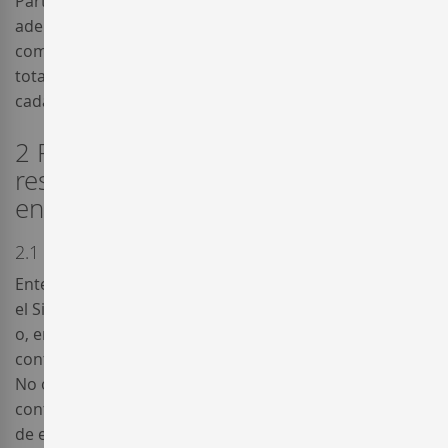
Particulares cuando corresponda, y se compromete
además a hacer un uso diligente del Sitio Web, así
como de la información contenida en el mismo, con
total sujeción a la normativa que sea de aplicación en
cada caso.
2 Responsabilidad de Enterwine
respecto a la información contenida
en el Sitio Web
2.1 Funcionamiento del Sitio Web
Enterwine hace sus mejores esfuerzos para mantener
el Sitio Web en buen funcionamiento, evitando errores
o, en su caso, reparándolos, y manteniendo los
contenidos del Sitio Web debidamente actualizados.
No obstante, Enterwine no garantiza la disponibilidad y
continuidad en el acceso al Sitio Web ni la inexistencia
de errores en sus contenidos, así como tampoco que