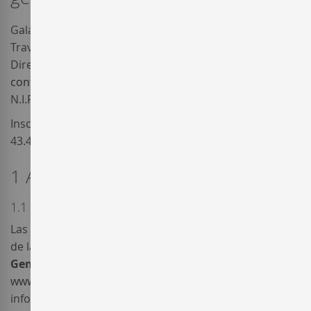
Galaxy Wines Online, S.L. (en adelante, “
Enterwine
”)
Travessera de Gracia 119, 08012 Barcelona
Dirección de correo electrónico:
contact@enterwine.com
N.I.F. nº B65924037
Inscrita en el Registro Mercantil de Barcelona, al tomo
43.488, folio 214, hoja nº B-430516, inscripción 1ª.
1 Acceso y utilización del Sitio Web
1.1 Acceso al Sitio Web
Las presentes condiciones generales de acceso, uso y
de la contratación (en adelante, las “
Condiciones
Generales
”) regulan el acceso y utilización del sitio web
www.enterwine.com
, y tiene por finalidad la difusión de
información acerca de las actividades desarrolladas