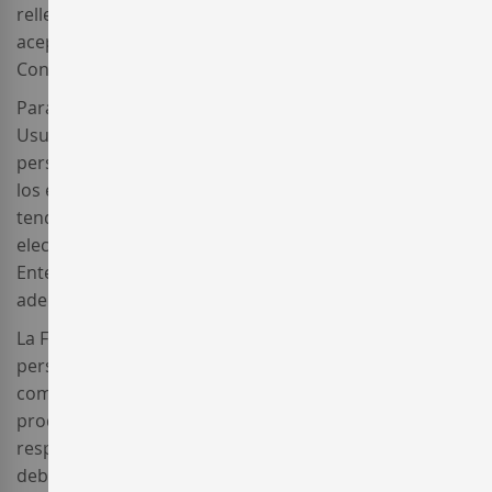
rellenado el formulario de registro, el usuario deberá
aceptar la Política de Privacidad y las correspondientes
Condiciones Particulares.
Para la utilización de alguno de dichos servicios, el
Usuario se activará un código de usuario y unas claves
personales para poder operar en los mismos a todos
los efectos. Dichos mecanismos identificativos
tendrán, a todos los efectos, la condición de firma
electrónica del usuario en sus relaciones con
Enterwine y con el resto de Usuarios del Sitio Web (en
adelante, “
Firma Electrónica
”).
La Firma Electrónica de cada Usuario tendrá carácter
personal e intransferible, siendo obligación del usuario
comunicar a Enterwine los eventuales cambios que se
produzcan en sus datos personales. Es
responsabilidad del Usuario prestar la diligencia
debida para impedir el acceso y/o utilización por parte