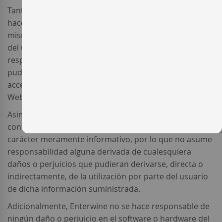
Tanto el acceso al Sitio Web como el uso que pueda
hacerse de cualquier información contenida en el
mismo, se realizan bajo la responsabilidad exclusiva
del usuario. En consecuencia, Enterwine no se
responsabiliza de cualesquiera daños o perjuicios que
pudieran derivarse, directa o indirectamente, del
acceso o uso de la información contenida en el Sitio
Web.
Asimismo, Enterwine manifiesta que la información y
contenidos gratuitos contenidos en el Sitio Web tienen
carácter meramente informativo, por lo que no asume
responsabilidad alguna derivada de cualesquiera
daños o perjuicios que pudieran derivarse, directa o
indirectamente, de la utilización por parte del usuario
de dicha información suministrada.
Adicionalmente, Enterwine no se hace responsable de
ningún daño o perjuicio en el software o hardware del