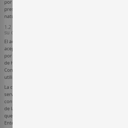
por Enterwine relacionadas con el mundo del vino y la
prestación de determinados servicios de diversa
naturaleza (en adelante, el “
Sitio Web
”).
1.2 Aceptación de las Condiciones Generales y, en
su caso, de las Condiciones Particulares
El acceso al Sitio Web conlleva en cualquier caso la
aceptación de las presentes Condiciones Generales,
por lo que te rogamos que las lea atentamente antes
de hacer uso del mismo. Si no acepta las presentes
Condiciones Generales, te rogamos te abstengas de
utilizar el Sitio Web y su contenido.
La compra de vino en el Sitio Web y alguno de los
servicios relacionados pueden estar sujetos a las
condiciones particulares que constan en el apartado 3
de las presentes Condiciones Generales, así como las
que en cada momento puedan establecerse en
Enterwine. En adelante, cualquiera de las referidas