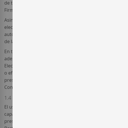
de terceros que accedan o utilicen en su nombre la
Firma Electrónica.
Asimismo, el Usuario será el único responsable de la
elección, pérdida, sustracción o utilización no
autorizada de cualquier código o clave identificativa y
de las consecuencias que de ello se puedan derivar.
En todo caso, será responsabilidad del Usuario el uso
adecuado del Sitio Web y la custodia de su Firma
Electrónica, debiendo abstenerse de utilizarla con fines
o efectos ilícitos o contrarios a lo establecido en las
presentes Condiciones Generales y en cualesquiera
Condiciones Particulares.
1.4 Utilización del Sitio Web. Mayoría de edad
El usuario declara ser mayor de edad y disponer de la
capacidad jurídica suficiente para vincularse por las
presentes Condiciones Generales, y a las Condiciones