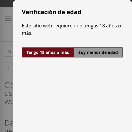
Ir
Tarifas de transporte
al
Verificación de edad
contenido
Este sitio web requiere que tengas 18 años o
más.
Tengo 18 años o más
Soy menor de edad
Inicio
Condiciones generales de acceso,
uso y de la contratación del sitio
web www.enterwine.com
Datos identificativos de la entidad
gestora del sitio web