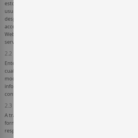
estos últimos sean oportunamente actualizados. El
usuario acepta lo anterior y se compromete a
desplegar la máxima diligencia y prudencia cuando
acceda y disfrute de la navegación a través delSitio
Web o disfrute de los contenidos, información y
servicios disponibles en el mismo.
2.2 Modificaciones en la información del Sitio Web
Enterwine se reserva la facultad de efectuar, en
cualquier momento y sin necesidad de previo aviso,
modificaciones, supresiones o actualizaciones sobre la
información contenida en el Sitio Web, su
configuración o presentación.
2.3 Opiniones de otros Usuarios
A través de este servicio, el Usuario podrá consultar de
forma gratuita las opiniones de otros Usuarios
respecto a los vinos, bodegas o servicios de Enterwine.