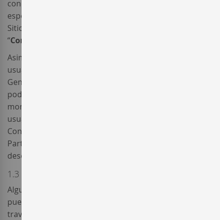
condiciones, o cualesquiera otras condiciones
específicas de otros servicios que se ofrezcan en el
Sitio Web en cada momento, serán denominadas las
“
Condiciones Particulares
”.
Asimismo, Enterwine pone en conocimiento de los
usuarios de este Sitio Web que estas Condiciones
Generales así como las Condiciones Particulares
podrán ser adaptadas o modificadas en cualquier
momento sin notificación previa. En consecuencia, el
usuario deberá leer y aceptar las presentes
Condiciones Generales, y en su caso, las Condiciones
Particulares, en cada una de las ocasiones en que
desee utilizar el Sitio Web.
1.3 Registro y utilización de firma electrónica
Algunos de los servicios ofrecidos por Enterwine
pueden requerir el previo registro de los usuarios a
través del formulario correspondiente. Una vez