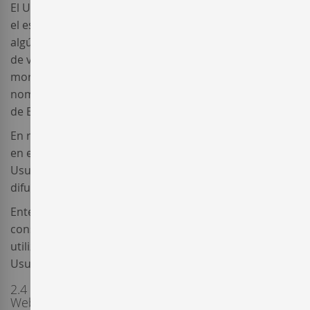
El Usuario se compromete y obliga a no cumplimentar
el espacio de texto destinado a participar en el foro de
algún modo que su contenido pueda ser constitutivo
de violación de cualesquiera normas o atentatorio a la
moral, las buenas costumbres o a la imagen y buen
nombre comercial de los diferentes vinos y bodegas o
de Enterwine.
En relación con la información y opiniones publicadas
en este servicio de las que sea autor o responsable, el
Usuario presta su consentimiento expreso para su
difusión en el Sitio Web.
Enterwine no se hace responsable de las posibles
consecuencias que pudieran producirse por la
utilización indebida o de la negligencia por parte de los
Usuarios que aporten sus opiniones.
2.4 Uso de la información contenida en el Sitio
Web