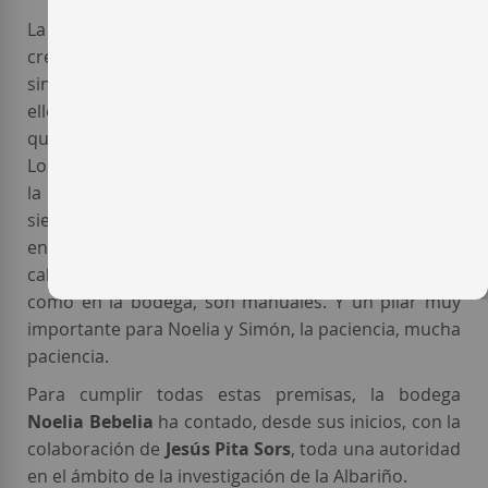
La filosofía de esta
joven microbodega gallega
es
crear vinos extraordinarios que reflejen toda la
singularidad del terroir de donde proceden. Para
ello, solo utilizan uvas de su finca; de esta manera,
queda claramente reflejado el carácter de su terroir.
Los viñedos se cuidan con prácticas sostenibles, con
la mínima intervención. La bodega
Noelia Bebelia
siempre selecciona sus uvas tanto en la planta como
en la bodega para asegurarse un vino de alta
calidad. Todos los procesos, tanto en el campo
como en la bodega, son manuales. Y un pilar muy
importante para Noelia y Simón, la paciencia, mucha
paciencia.
Para cumplir todas estas premisas, la bodega
Noelia Bebelia
ha contado, desde sus inicios, con la
colaboración de
Jesús Pita Sors
, toda una autoridad
en el ámbito de la investigación de la Albariño.