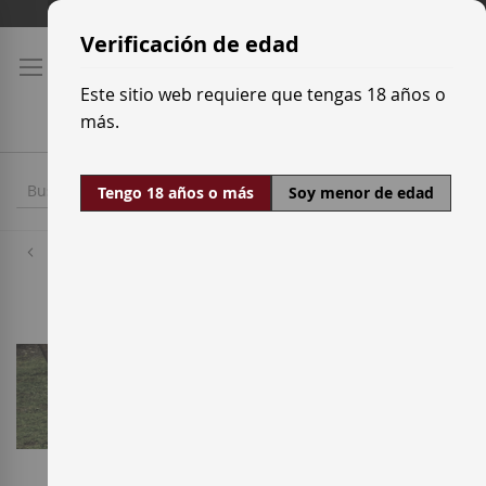
Ir
Tarifas de transporte
al
Verificación de edad
contenido
Este sitio web requiere que tengas 18 años o
más.
Tengo 18 años o más
Soy menor de edad
Bodegas
Noelia Bebelia