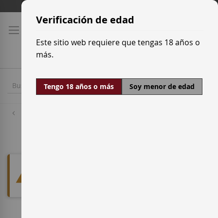
Ir
Tarifas de transporte
al
Verificación de edad
contenido
Este sitio web requiere que tengas 18 años o
más.
Tengo 18 años o más
Soy menor de edad
Denominaciones de origen
Ycoden-Daute-Isora
No podemos encontrar productos
que coincida con la selección.