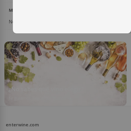
Mi lista de deseos
No tiene ningún elemento en su lista de deseos.
¿No sabes qué vino elegir?
Te guiamos según tus gustos
enterwine.com