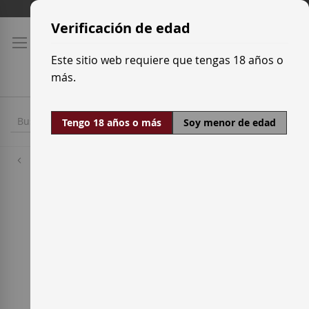
Ir
Tarifas de transporte
al
Verificación de edad
contenido
Este sitio web requiere que tengas 18 años o
más.
Tengo 18 años o más
Soy menor de edad
Uvas Blancas
Moscatel de Frontignon