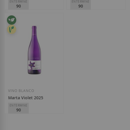
ENTERWINE
ENTERWINE
90
90
Gramona
Masia Can Mayol
D.O.
Penedès
D.O.
Penedès
13,65 €
9,20 €
Añadir a la Lista de Deseos
Añadir a la List
VINO BLANCO
Marta Violet 2025
ENTERWINE
90
Ramon Canals
D.O.
Penedès