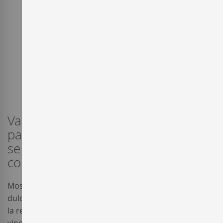
Variedad de uva blanca de rápida
pasificación, muy versátil. Con ella
se elaboran tanto vinos dulces
como secos.
Moscatel de Frontignan es el apelativo para los vinos
dulces naturales de Frontignon, localidad francesa de
la región sudeste de Languedoc-Roussillon. Estos