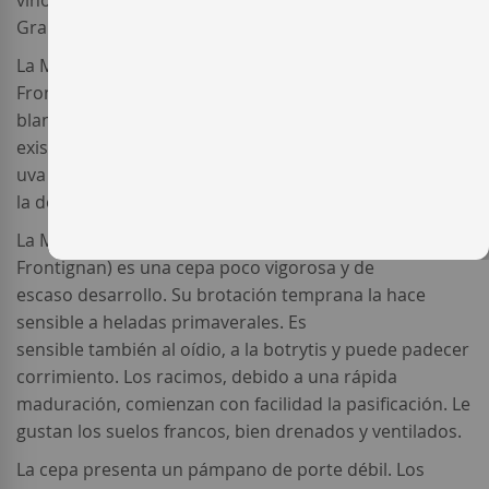
vinos están elaborados con la Muscat Blanc à Petits
Grains o Moscatel de grano menudo.
La Muscat Blanc à Petits Grains (Moscatel de
Frontignan) es una variedad de uva
blanca mediterránea y una de las más antiguas que
existen. Está catalogada por la ampelografía como la
uva Anathelicon moscathon cultivada por los griegos o
la de las cepas Apiane de los romanos.
La Muscat Blanc à Petits Grains (Moscatel de
Frontignan) es una cepa poco vigorosa y de
escaso desarrollo. Su brotación temprana la hace
sensible a heladas primaverales. Es
sensible también al oídio, a la botrytis y puede padecer
corrimiento. Los racimos, debido a una rápida
maduración, comienzan con facilidad la pasificación. Le
gustan los suelos francos, bien drenados y ventilados.
La cepa presenta un pámpano de porte débil. Los