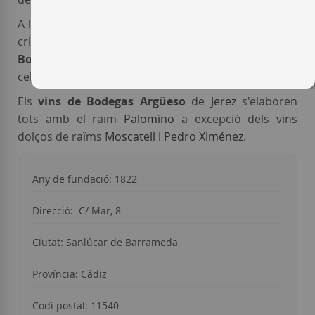
A l'exterior del celler
Argüeso
, s’hi desenvolupen, en
criança oxidativa, els altres
vins generosos de les
Bodegues Argüeso
, els
amontillados i olorosos
del
celler.
Els
vins de Bodegas Argüeso
de
Jerez
s'elaboren
tots amb el raïm
Palomino
a excepció dels vins
dolços de raïms
Moscatell
i
Pedro Ximénez
.
Any de fundació: 1822
Direcció: C/ Mar, 8
Ciutat: Sanlúcar de Barrameda
Província: Cádiz
Codi postal: 11540