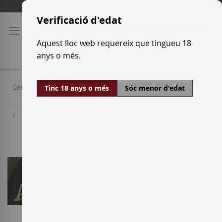
Skip
Tarifes de transport
to
Verificació d'edat
Content
Aquest lloc web requereix que tingueu 18
anys o més.
Tinc 18 anys o més
Sóc menor d'edat
Cellers
Bodegas Argüeso