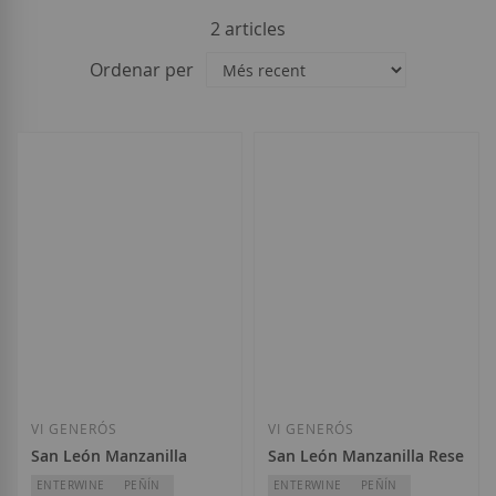
2
articles
Ordenar per
VI GENERÓS
VI GENERÓS
San León Manzanilla
San León Manzanilla Reserva d
ENTERWINE
PEÑÍN
ENTERWINE
PEÑÍN