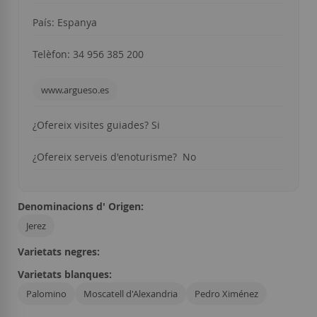
País: Espanya
Telèfon: 34 956 385 200
www.argueso.es
¿Ofereix visites guiades? Si
¿Ofereix serveis d'enoturisme? No
Denominacions d' Origen:
Jerez
Varietats negres:
Varietats blanques:
Palomino
Moscatell d'Alexandria
Pedro Ximénez