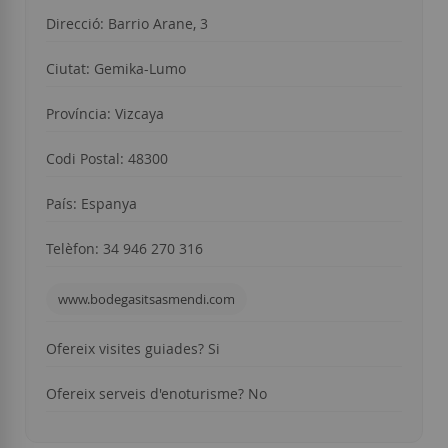
Direcció: Barrio Arane, 3
Ciutat: Gemika-Lumo
Província: Vizcaya
Codi Postal: 48300
País: Espanya
Telèfon: 34 946 270 316
www.bodegasitsasmendi.com
Ofereix visites guiades? Si
Ofereix serveis d'enoturisme? No