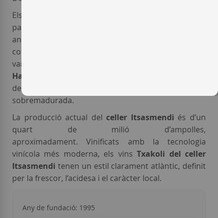
Els
vins d'Itsasmendi
s’elaboren bàsicament a
partir de les varietats locals
Hondarribi Zuri
and
Hondarribi Zuri Zerratie
; a més a més, el celler
conrea una petit extensió de
Riesling
, la gran
varietat alemanya, i la gairebé desconeguda
Izkiriot
Handi
, una rara varietat d’acidesa elevada originària
de la regió del Jurançon, que se sol veremar
sobremadurada.
La producció actual del
celler Itsasmendi
és d’un
quart de milió d’ampolles,
aproximadament. Vinificats amb la tecnologia
vinícola més moderna, els vins
Txakoli del celler
Itsasmendi
tenen un estil clarament atlàntic, definit
per la frescor, l’acidesa i el caràcter local.
Any de fundació: 1995