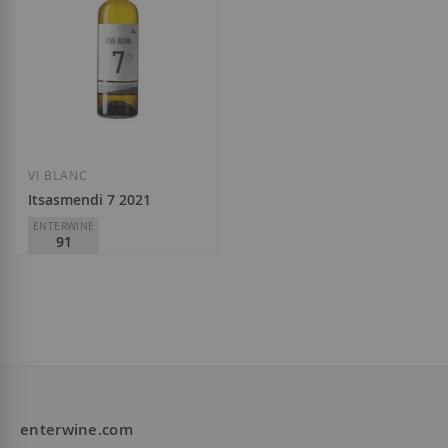
VI BLANC
Itsasmendi 7 2021
ENTERWINE
91
Itsasmendi
D.O.
Bizkaiko Txakolina
15,40 €
enterwine.com