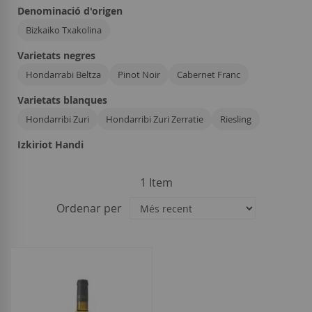
Denominació d'origen
Bizkaiko Txakolina
Varietats negres
Hondarrabi Beltza
Pinot Noir
Cabernet Franc
Varietats blanques
Hondarribi Zuri
Hondarribi Zuri Zerratie
Riesling
Izkiriot Handi
1
Item
Ordenar per