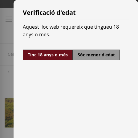
Skip
Tarifes de transport
to
Verificació d'edat
Content
Aquest lloc web requereix que tingueu 18
anys o més.
Tinc 18 anys o més
Sóc menor d'edat
Cellers
Itsasmendi