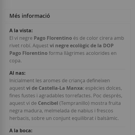
Més informació
Més
informació
El vi negre
Pago Florentino
és de color cirera amb
rivet robí. Aquest
vi negre ecològic de la DOP
Pago Florentino
forma llàgrimes acolorides en
copa.
Inicialment les aromes de criança defineixen
aquest
vi de Castella-La Manxa
: espècies dolces,
fines fustes i agradables torrefactes. Poc després,
aquest vi de
Cencibel
(Tempranillo) mostra fruita
negra madura, melmelada de nabius i frescos
herbacis, sobre un conjunt equilibrat i balsàmic.