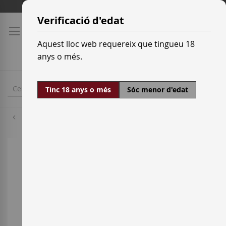
Skip
Tarifes de transport
to
Verificació d'edat
Content
Aquest lloc web requereix que tingueu 18
anys o més.
Tinc 18 anys o més
Sóc menor d'edat
Cencíbel
Skip
to
the
end
of
the
images