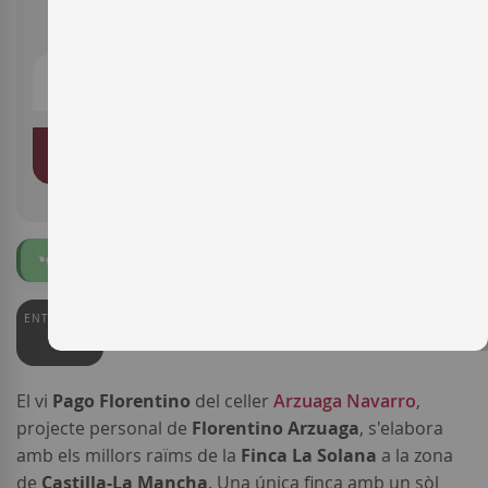
14,10 €
AFEGIR A LA CISTELLA
Ecològic
ENTERWINE
91
El vi
Pago Florentino
del celler
Arzuaga Navarro
,
projecte personal de
Florentino Arzuaga
, s'elabora
amb els millors raïms de la
Finca La Solana
a la zona
de
Castilla-La Mancha
. Una única finca amb un sòl