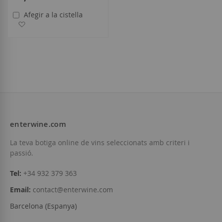
Afegir a la cistella
Afegir a la llista de desitjos
enterwine.com
La teva botiga online de vins seleccionats amb criteri i
passió.
Tel:
+34 932 379 363
Email:
contact@enterwine.com
Barcelona (Espanya)