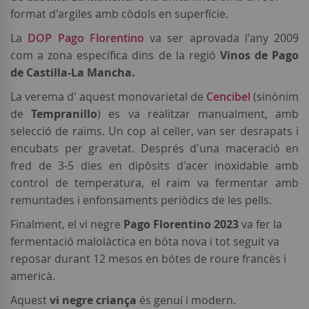
format d'argiles amb còdols en superfície.
La
DOP Pago Florentino
va ser aprovada l'any 2009
com a zona específica dins de la regió
Vinos de Pago
de Castilla-La Mancha.
La verema d' aquest monovarietal de
Cencibel
(sinònim
de
Tempranillo
) es va realitzar manualment, amb
selecció de raïms. Un cop al celler, van ser desrapats i
encubats per gravetat. Després d'una maceració en
fred de 3-5 dies en dipòsits d'acer inoxidable amb
control de temperatura, el raïm va fermentar amb
remuntades i enfonsaments periòdics de les pells.
Finalment, el vi negre
Pago Florentino 2023
va fer la
fermentació malolàctica en bóta nova i tot seguit va
reposar durant 12 mesos en bótes de roure francès i
americà.
Aquest
vi negre criança
és genuí i modern.