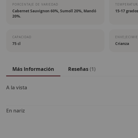
PORCENTAJE DE VARIEDAD
TEMPERATURA
Cabernet Sauvignon 60%, Sumoll 20%, Mandó
15-17 grado
20%.
CAPACIDAD
ENVEJECIMI
75 cl
Crianza
Más Información
Reseñas
1
Más
A la vista
Información
En nariz