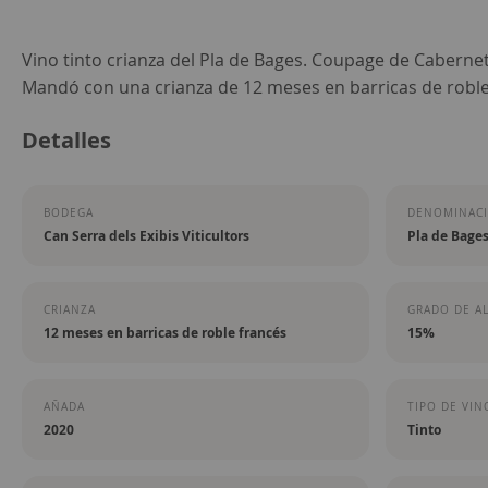
Saltar
Vino tinto crianza del Pla de Bages. Coupage de Caberne
al
Mandó con una crianza de 12 meses en barricas de roble
comienzo
Detalles
de
la
galería
BODEGA
DENOMINACI
de
Can Serra dels Exibis Viticultors
Pla de Bage
imágenes
CRIANZA
GRADO DE A
12 meses en barricas de roble francés
15%
AÑADA
TIPO DE VIN
2020
Tinto