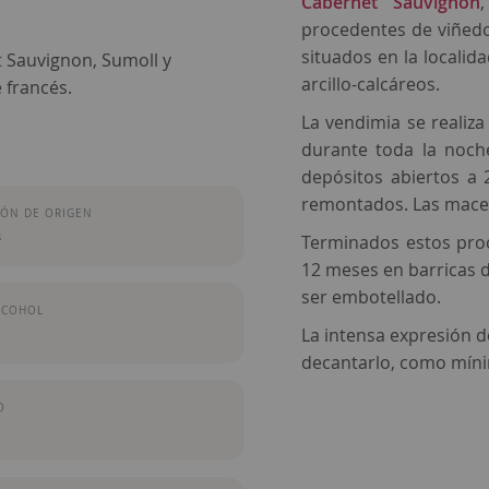
Cabernet Sauvignon
procedentes de viñed
situados en la localid
t Sauvignon, Sumoll y
arcillo-calcáreos.
 francés.
La vendimia se realiza
durante toda la noche
depósitos abiertos a
remontados. Las macer
ÓN DE ORIGEN
s
Terminados estos proc
12 meses en barricas d
ser embotellado.
LCOHOL
La intensa expresión 
decantarlo, como míni
O