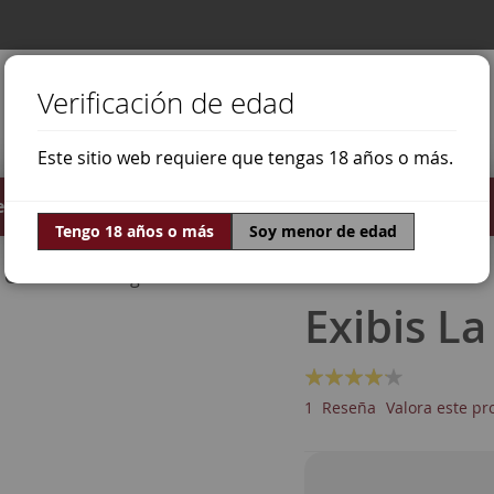
Verificación de edad
Este sitio web requiere que tengas 18 años o más.
stilados
Ofertas
Mundo Vino
Tengo 18 años o más
Soy menor de edad
Cabernet Sauvignon
Exibis L
Valoración:
80
100
% of
1
Reseña
Valora este pr