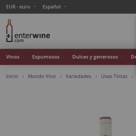
Ir
Moneda
Lenguaje
EUR - euro
Español
al
contenido
Vinos
Espumosos
Dulces y generosos
De
Inicio
Mundo Vino
Variedades
Uvas Tintas
Saltar
al
final
de
la
galería