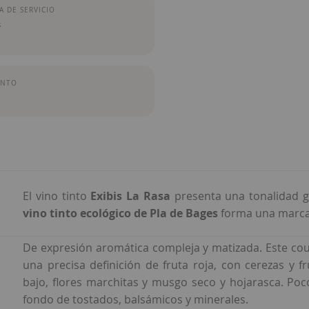
 DE SERVICIO
s
ENTO
El vino tinto
Exibis La Rasa
presenta una
tonalidad g
vino
tinto ecológico de Pla de Bages
forma una marcad
De expresión aromática compleja y matizada. Este c
una precisa definición de fruta roja, con cerezas y 
bajo, flores marchitas y musgo seco y hojarasca. Po
fondo de tostados, balsámicos y minerales.