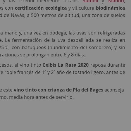
, y
las irreductiblemente locales
Sumoll
y
Mandó
,
os con
certificación ecológica
y viticultura
biodinámica
ad de Navàs, a 500 metros de altitud, una zona de suelos
 a mano y, una vez en bodega, las uvas son refrigeradas
. La fermentación de la uva despalillada se realiza en
 25ºC, con bazuqueos (hundimiento del sombrero) y sin
aciones se prolongan entre 6 y 8 días.
esos, el vino tinto
Exibis La Rasa 2020
reposa durante
e roble francés de 1º y 2º año de tostado ligero, antes de
de este
vino tinto con crianza de Pla del Bages
aconseja
mo, media hora antes de servirlo.