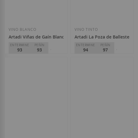
Añadir a la Lista de Deseos
Añadir a la List
VINO BLANCO
VINO TINTO
Artadi Viñas de Gaín Blanco 2020
Artadi La Poza de Ballesteros
ENTERWINE
PEÑÍN
ENTERWINE
PEÑÍN
93
93
94
97
PARKER
PARKER
94
94
Artadi
Artadi
24,90 €
115,00 €
Añadir a la Lista de Deseos
Añadir a la List