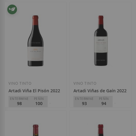
VINO TINTO
VINO TINTO
Artadi Viña El Pisón 2022
Artadi Viñas de Gaín 2022
ENTERWINE
PEÑÍN
ENTERWINE
PEÑÍN
98
100
93
94
PARKER
PARKER
98/98+
93
Artadi
Artadi
D.O.
Rioja
28,00 €