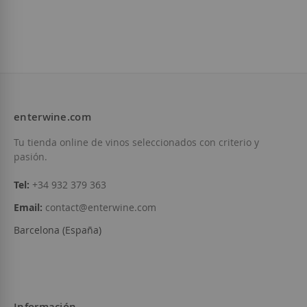
PARKER
98
Artadi
16,75 €
Artadi
192,00 €
enterwine.com
Añadir a la Lista de Deseos
Tu tienda online de vinos seleccionados con criterio y
Añadir 
No está disponible
pasión.
Tel:
+34 932 379 363
Email:
contact@enterwine.com
Barcelona (España)
Información