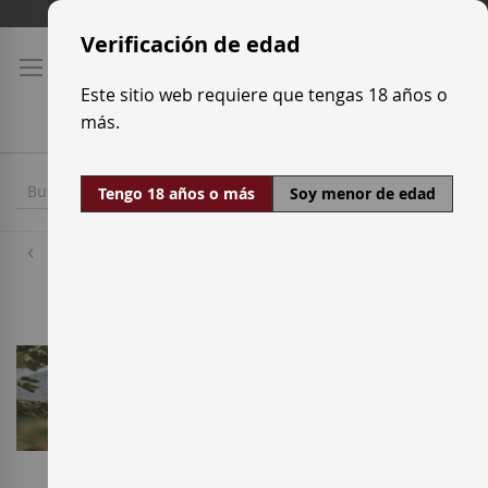
Ir
Tarifas de transporte
al
Verificación de edad
contenido
Este sitio web requiere que tengas 18 años o
más.
Tengo 18 años o más
Soy menor de edad
Bodegas
Artadi