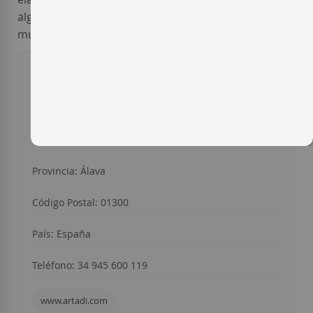
algunos de los mejores vinos
Tempranillo
del
mundo.
Año de fundación: 1985
Dirección: Carretera de Logroño s/n
Ciudad: Laguardia
Provincia: Álava
Código Postal: 01300
País: España
Teléfono: 34 945 600 119
www.artadi.com