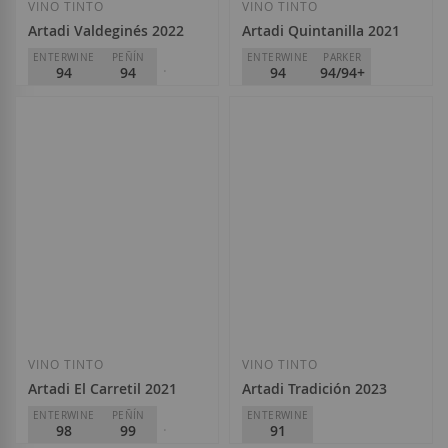
VINO TINTO
VINO TINTO
Artadi Valdeginés 2022
Artadi Quintanilla 2021
ENTERWINE
PEÑÍN
ENTERWINE
PARKER
94
94
94
94/94+
PARKER
94
Artadi
56,60 €
Artadi
54,50 €
Añadir a la Lista de Deseos
Añadir a la List
VINO TINTO
VINO TINTO
Artadi El Carretil 2021
Artadi Tradición 2023
ENTERWINE
PEÑÍN
ENTERWINE
98
99
91