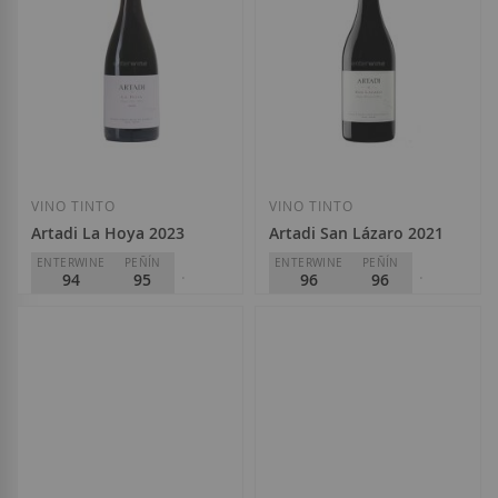
332,85 €
Añadir a la Lista de Deseos
Añadir a la List
VINO TINTO
VINO TINTO
Artadi La Hoya 2023
Artadi San Lázaro 2021
ENTERWINE
PEÑÍN
ENTERWINE
PEÑÍN
94
95
96
96
PARKER
PARKER
94
97
Artadi
Artadi
51,50 €
127,90 €