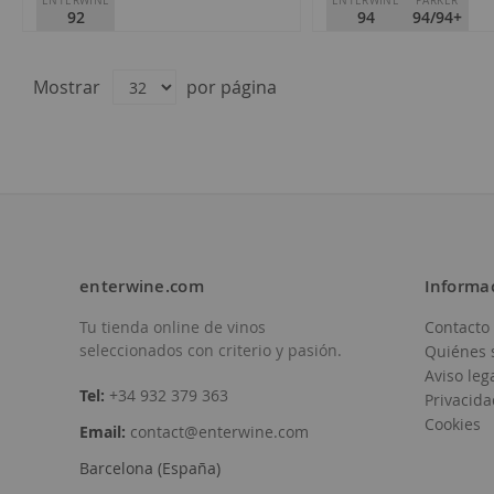
ENTERWINE
ENTERWINE
PARKER
92
94
94/94+
Bodega Frontio
Bodega Frontio
D.O.
Arribes
D.O.
Arribes
Mostrar
por página
8,95 €
21,10 €
enterwine.com
Informa
Tu tienda online de vinos
Contacto
Añadir
Añadir
seleccionados con criterio y pasión.
Quiénes 
a
a
Aviso leg
Tel:
+34 932 379 363
Privacida
la
la
Cookies
Email:
contact@enterwine.com
Lista
Lista
Barcelona (España)
de
de