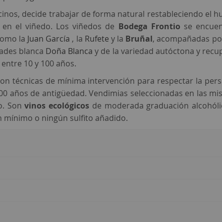
cinos, decide trabajar de forma natural restableciendo el 
 en el viñedo. Los viñedos de
Bodega Frontio
se encuent
como la
Juan García
, la
Rufete
y la
Bruñal
, acompañadas po
dades blanca
Doña Blanca
y de la variedad autóctona y rec
entre 10 y 100 años.
on técnicas de mínima intervención para respectar la person
 años de antigüedad. Vendimias seleccionadas en las mism
o.
Son
vinos ecológicos
de moderada graduación alcohólic
n mínimo o ningún sulfito añadido.