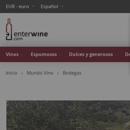
Ir
Moneda
Lenguaje
EUR - euro
Español
al
contenido
Vinos
Espumosos
Dulces y generosos
De
Inicio
Mundo Vino
Bodegas