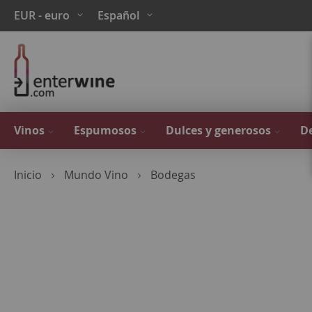
Ir
Moneda
Lenguaje
EUR - euro
Español
al
contenido
Vinos
Espumosos
Dulces y generosos
De
Inicio
Mundo Vino
Bodegas