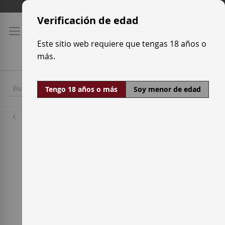
Ir
Tarifas de transporte
al
Verificación de edad
contenido
Este sitio web requiere que tengas 18 años o
más.
Tengo 18 años o más
Soy menor de edad
Denominaciones de origen
Ribera del Duero