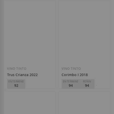
Bosque de Matasnos
Pagos de Anguix
D.O.
Ribera del Duero
D.O.
Ribera del Duero
33,15 €
22,75 €
Añadir a la Lista de Deseos
Añadir a la List
VINO TINTO
VINO TINTO
Trus Crianza 2022
Corimbo I 2018
ENTERWINE
ENTERWINE
PEÑÍN
92
94
94
PARKER
94/94+
Trus-Palacios Vinos de Finca
D.O.
Ribera del Duero
La Horra
15,90 €
D.O.
Ribera del Duero