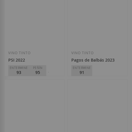
Añadir a la Lista de Deseos
Añadir a la List
VINO TINTO
VINO TINTO
PSI 2022
Pagos de Balbás 2023
ENTERWINE
PEÑÍN
ENTERWINE
93
95
91
PARKER
94
Balbás
D.O.
Ribera del Duero
Dominio de Pingus
13,00 €
D.O.
Ribera del Duero
49,95 €