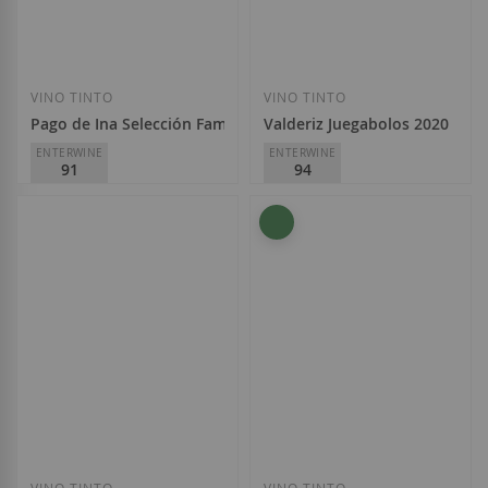
Añadir a la Lista de Deseos
Añadir a la List
VINO TINTO
VINO TINTO
Pago de Ina Selección Familia 2022
Valderiz Juegabolos 2020
ENTERWINE
ENTERWINE
91
94
Pago de Ina
Valderiz
D.O.
Ribera del Duero
D.O.
Ribera del Duero
13,50 €
34,80 €
Añadir a la Lista de Deseos
Añadir a la List
VINO TINTO
VINO TINTO