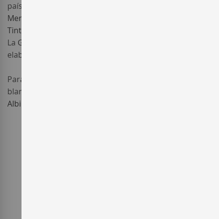
país o
Tinto Fino
(Tempranillo),
Cabernet Sauvignon
,
Merlot
,
Malbec
y Garnacha Tinta. De entre ellas, la
Tinta del País
está presente en el 90% de los viñedos.
La
Garnacha Tinta
es utilizada principalmente para
elaborar vinos rosados.
Para la elaboración de
vino de Ribera del Duero
blanco, la variedad autorizada de uva blanca es la
Albillo
.