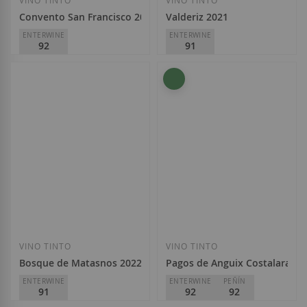
VINO TINTO
VINO TINTO
Convento San Francisco 2020
Valderiz 2021
ENTERWINE
ENTERWINE
92
91
Convento San Francisco
Valderiz
D.O.
Ribera del Duero
D.O.
Ribera del Duero
18,20 €
21,20 €
Añadir a la Lista de Deseos
Añadir a la List
VINO TINTO
VINO TINTO
Bosque de Matasnos 2022
Pagos de Anguix Costalara 20
ENTERWINE
ENTERWINE
PEÑÍN
91
92
92