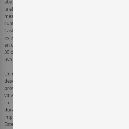
abarca toda la ribera del rio Duero. Ampara y controla
la elaboración de vinos en una concreta región de la
meseta norte, en la confluencia de municipios de
cuatro provincias pertenecientes a la Comunidad de
Castilla y León: Burgos, Soria, Segovia y Valladolid. El río
es el nexo que une a más de 100 pueblos localizados
en una franja vitivinícola de unos 115 Km de largo por
35 de ancho, en la que la variedad principal es la
uva Tinta del País (la
Tempranillo
)
Un mosaico milenario con alegorías del dios Baco,
descubierto en la localidad de Baños de Valdearados,
provincia de Burgos, atestigua de la importancia
vitivinícola que atesoró esta región en época romana.
La consolidación de la viticultura en la región coincide
durante la Edad Media con la fundación de los más
importantes núcleos de población de la zona, San
Esteban de Gormaz (Soria), Roa y Aranda de Duero