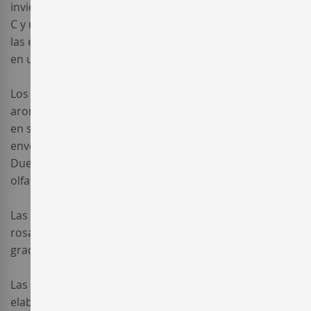
inviernos largos y rigurosos con bajadas hasta los -18º
C y unas marcadas oscilaciones térmicas a lo largo de
las estaciones, lo enmarcan, con unas 2.400h/sol año,
en un clima de carácter mediterráneo.
Los
vinos tintos de la Ribera del Duero
son
aromáticos, con mucha fruta y de color rojo intenso
en su juventud. Pasados dos años del periodo de
envejecimiento, los tintos crianza de la Ribera del
Duero son suaves, aterciopelados de gran riqueza
olfativa y gustativa.
Las
bodegas de Ribera del Duero
elaboran vinos
rosados de un color atractivo, frescos y de moderada
graduación alcohólica.
Las variedades de uva tinta aprobadas para la
elaboración de
vino de Ribera del Duero
son: Tinta del