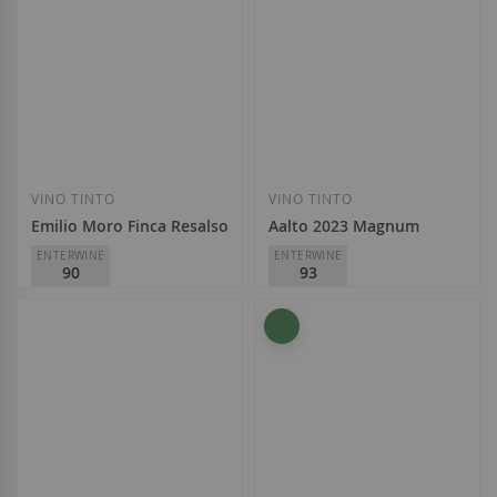
Añadir a la Lista de Deseos
Añadir a la List
VINO TINTO
VINO TINTO
Emilio Moro Finca Resalso 2025
Aalto 2023 Magnum
ENTERWINE
ENTERWINE
90
93
Emilio Moro
Aalto Bodegas y Viñedos
D.O.
Ribera del Duero
D.O.
Ribera del Duero
10,45 €
82,70 €