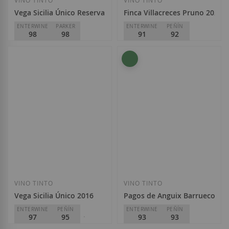
Vega Sicilia Único Reserva Especial 2026
Finca Villacreces Pruno 2023
ENTERWINE
PARKER
ENTERWINE
PEÑÍN
98
98
91
92
Bodegas Vega Sicília
Finca Villacreces
D.O.
Rioja
D.O.
Ribera del Duero
560,00 €
11,75 €
Añadir a la Lista de Deseos
Añadir a la List
VINO TINTO
VINO TINTO
Vega Sicilia Único 2016
Pagos de Anguix Barrueco 20
ENTERWINE
PEÑÍN
ENTERWINE
PEÑÍN
97
95
93
93
PARKER