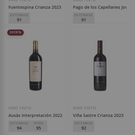
Fuentespina Crianza 2023
Pago de los Capellanes Joven
ENTERWINE
ENTERWINE
91
91
Avelino Vegas Bodegas
Pago de los Capellanes
OFERTA
D.O.
Ribera del Duero
D.O.
Ribera del Duero
9,35 €
14,50 €
Añadir a la Lista de Deseos
Añadir 
No está disponible
VINO TINTO
VINO TINTO
Ausàs Interpretación 2022
Viña Sastre Crianza 2023
ENTERWINE
PEÑÍN
ENTERWINE
94
95
92
PARKER