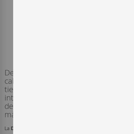
Desde el corazón del Duero, la
calidad del vino de Ribera del Duero
tiene una cada vez mayor presencia
internacional convirtiéndose en una
de las denominaciones españolas
más prestigiadas y elogiadas.
La
D.O. Ribera del Duero
, creada en el año 1982, no