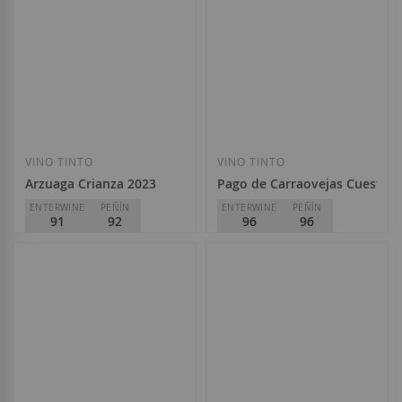
45,75 €
Añadir a la Lista de Deseos
Añadir a la List
VINO TINTO
VINO TINTO
Arzuaga Crianza 2023
Pago de Carraovejas Cuesta de
ENTERWINE
PEÑÍN
ENTERWINE
PEÑÍN
91
92
96
96
Arzuaga Navarro
Pago de Carraovejas
D.O.
Ribera del Duero
D.O.
Ribera del Duero
23,90 €
168,70 €