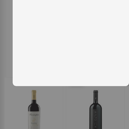
Artículos
1
-
32
de
151
Ordenar por
OFERTA