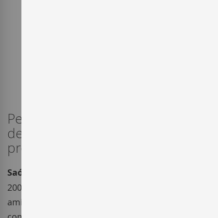
Pequeña bodega del Priorat, Saó
del Coster elabora vinos de
producción muy limitada.
Saó del Coster
de
Priorat
se fundó en el año
2004, siendo un proyecto vinícola de un grupo de
amigos suizos apasionados por la zona, teniendo
como premisa trabajar sus fincas, situadas en