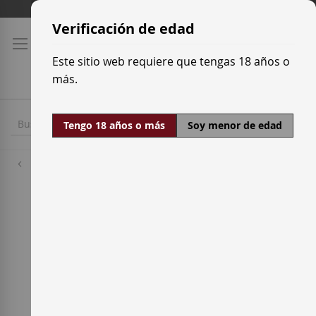
Ir
Tarifas de transporte
al
Verificación de edad
contenido
Este sitio web requiere que tengas 18 años o
más.
Tengo 18 años o más
Soy menor de edad
Bodegas
Saó del Coster