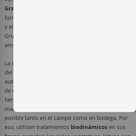
Gratallops
, en la provincia de Tarragona, de
forma respetuosa, para conseguir vinos honestos
y elegantes. Hoy en día, Joel Chevallaz y Michel
Gruppe están al cargo del grupo de socios y
amigos.
La clave está a parte del saber hacer, en la fuerza
del terroir, trabajando con variedades
autóctonas,
Garnacha Tinta
y
Cariñena
, algunas
de ellas con más de 60 años de edad. También,
hemos de tener en cuenta, que trabajan de
manera artesanal, interviniendo lo menos
posible tanto en el campo como en bodega. Por
eso, utilizan tratamientos
biodinámicos
en sus