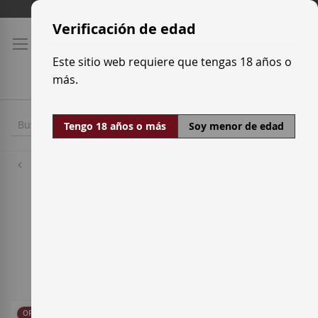
Ir
Tarifas de transporte
al
Verificación de edad
contenido
Este sitio web requiere que tengas 18 años o
más.
Tengo 18 años o más
Soy menor de edad
Uvas Tintas
Forcallat
2
artículos
Ordenar por
OFERTA