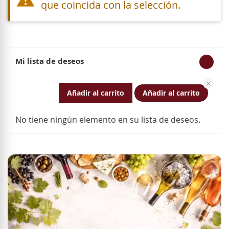
que coincida con la selección.
Mi lista de deseos
Elim
Añadir al carrito
Añadir al carrito
No tiene ningún elemento en su lista de deseos.