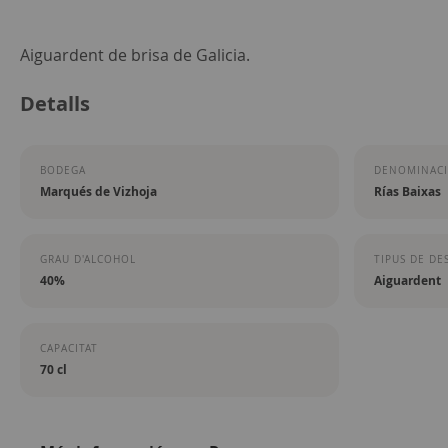
Skip
Aiguardent de brisa de Galicia.
to
Detalls
the
beginning
of
BODEGA
DENOMINACI
the
Marqués de Vizhoja
Rías Baixas
images
gallery
GRAU D'ALCOHOL
TIPUS DE DES
40%
Aiguardent
CAPACITAT
70 cl