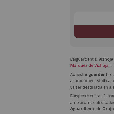
L’aiguardent
D’Vizhoja
Marqués de Vizhoja
, 
Aquest
aiguardent
rec
acuradament vinificat en
va ser destil·lada en a
D’aspecte cristal·lí i 
amb aromes afruitades, 
Aguardiente de Oruj