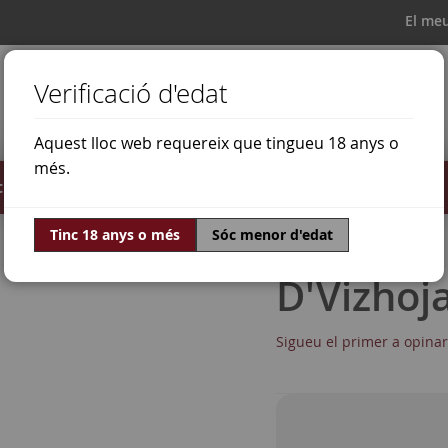
El me
Verificació d'edat
Aquest lloc web requereix que tingueu 18 anys o
més.
il·lats
Ofertes
Món del vi
Tinc 18 anys o més
Sóc menor d'edat
D'Vizhoj
Sigueu el primer a opina