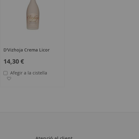
D'Vizhoja Crema Licor
14,30 €
Afegir a la cistella
s
Afegir a la llista de desitjos
Atenció al client