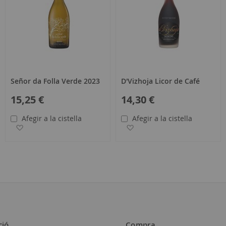
Señor da Folla Verde 2023
D'Vizhoja Licor de Café
15,25 €
14,30 €
Afegir a la cistella
Afegir a la cistella
jos
Afegir a la llista de desitjos
Afegir a la llista de desitjo
ció
Compra