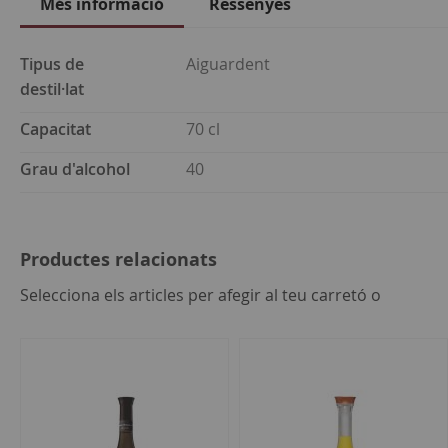
Més informació
Ressenyes
Més
Tipus de
Aiguardent
informació
destil·lat
Capacitat
70 cl
Grau d'alcohol
40
Productes relacionats
seleccion
Selecciona els articles per afegir al teu carretó o
tot