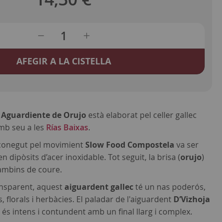
AFEGIR A LA CISTELLA
 Aguardiente de Orujo
està elaborat pel celler gallec
amb seu a les
Rías Baixas
.
onegut pel movimient
Slow Food Compostela
va ser
 dipòsits d’acer inoxidable. Tot seguit, la brisa (
orujo
)
lambins de coure.
transparent, aquest
aiguardent gallec
té un nas poderós,
florals i herbàcies. El paladar de l'aiguardent
D’Vizhoja
o
és intens i contundent amb un final llarg i complex.