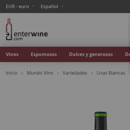
Ir
Moneda
Lenguaje
EUR - euro
Español
al
contenido
Vinos
Espumosos
Dulces y generosos
De
Inicio
Mundo Vino
Variedades
Uvas Blancas
Saltar
al
final
de
la
galería