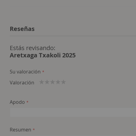
Reseñas
Estás revisando:
Aretxaga Txakoli 2025
Su valoración
Valoración
1
2
3
4
5
star
stars
stars
stars
stars
Apodo
Resumen