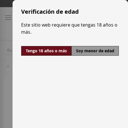
Ir
Tarifas de transporte
al
Verificación de edad
contenido
Este sitio web requiere que tengas 18 años o
más.
Tengo 18 años o más
Soy menor de edad
Chardonnay
Saltar
al
final
de
la
galería
de