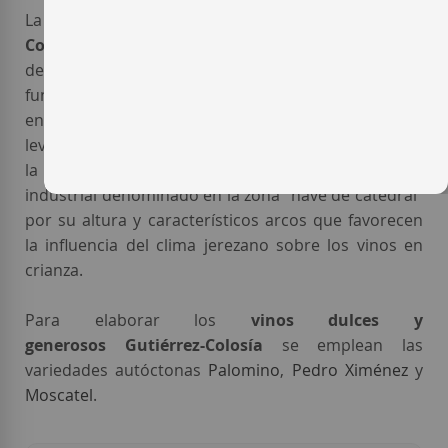
La actual dirección de la
bodega Gutiérrez-
Colosía
de
Jerez-Manzanilla
, sigue en manos de los
descendientes de D. José Gutiérrez Dorsal, el
fundador de la primera nave de
Gutiérrez-Colosía
en 1838, todavía hoy una estructura arquitectónica
levantada en la Bahía de
Cádiz
junto a
la desembocadura del Guadalete. Un diseño
industrial denominado en la zona “nave de catedral”
por su altura y característicos arcos que favorecen
la influencia del clima jerezano sobre los vinos en
crianza.
Para elaborar los
vinos dulces y
generosos Gutiérrez-Colosía
se emplean las
variedades autóctonas
Palomino
,
Pedro Ximénez
y
Moscatel
.