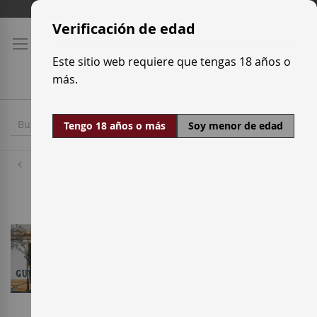
Ir
Tarifas de transporte
al
Verificación de edad
contenido
Este sitio web requiere que tengas 18 años o
más.
Tengo 18 años o más
Soy menor de edad
Bodegas
Gutiérrez Colosía