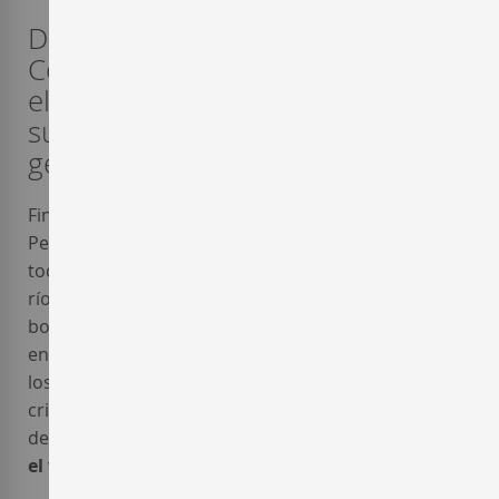
Desde 1838, la bodega Gutiérrez
Colosía se ha mantenido
elaborando tradicionales vinos del
sur de España. Grandes vinos
generosos y dulces.
Finos, Olorosos, Creams, Amontillados,
Pedro Ximénez, Moscatel Soleado, Palo Cortado…
todos acariciados por la penetrante humedad del
río Guadalete, una constante que impregna a la
bodega gaditana
Gutiérrez-Colosía
influenciando
en el carácter de sus vinos madurados por
los sistemas tradicionales en la comarca de
criaderas y soleras. Una humedad idónea para
desarrollar la crianza biológica de los vino finos
bajo
el velo “en flor
”.