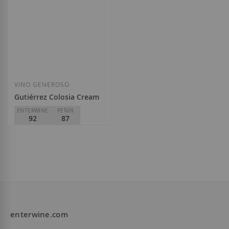
VINO GENEROSO
Gutiérrez Colosia Cream
ENTERWINE
PEÑÍN
92
87
Gutiérrez Colosía
D.O.
Alella
18,80 €
enterwine.com