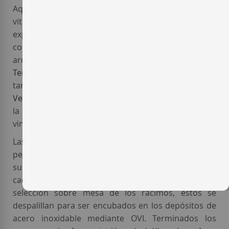
Aquí encontramos viñedos cuidados con una
viticultura sostenible y respetuosa, favoreciendo la
expresividad del terroir. Los suelos de esta zona se
componen, principalmente, de capas calizas,
arcillosas y calcáreas. La variedad reina es la
Tempranillo
, que ocupa la mayor parte del cultivo;
también encontramos variedades blancas como la
Verdejo
y la foránea
Gewürztraminer
, utilizadas para
la elaboración del único vino blanco de la casa, el
vino
Cesuras
.
Las vendimias se realizan a mano y en cajas
pequeñas para cuidar al máximo las uvas antes de
su llegada a la bodega. Las vinificaciones se realizan
cada parcela por separado. Después de una
selección sobre mesa de los racimos, éstos se
despalillan para ser encubados en los depósitos de
acero inoxidable mediante OVI. Terminados los