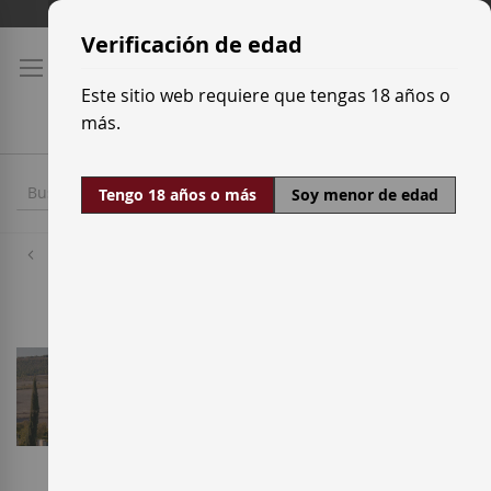
Ir
Tarifas de transporte
al
Verificación de edad
contenido
Este sitio web requiere que tengas 18 años o
más.
Tengo 18 años o más
Soy menor de edad
Bodegas
Pago de Ina