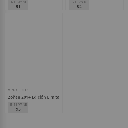
ENTERWINE
ENTERWINE
91
92
Pago de Ina
Pago de Ina
D.O.
Ribera del Duero
D.O.
Ribera del Duero
13,50 €
20,30 €
Añadir a la Lista de Deseos
Añadir a la List
VINO TINTO
Zoñan 2014 Edición Limitada
ENTERWINE
93
Pago de Ina
D.O.
Ribera del Duero